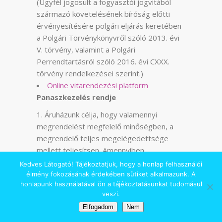
(Ügyfél jogosult a fogyasztói jogvitából
származó követelésének bíróság előtti
érvényesítésére polgári eljárás keretében
a Polgári Törvénykönyvről szóló 2013. évi
V. törvény, valamint a Polgári
Perrendtartásról szóló 2016. évi CXXX.
törvény rendelkezései szerint.)
Online vitarendezési platform
Panaszkezelés rendje
Áruházunk célja, hogy valamennyi
megrendelést megfelelő minőségben, a
megrendelő teljes megelégedettsége
mellett teljesítsen. Amennyiben
Felhasználónak mégis valamilyen panasza
Kedves Látogató! Tájékoztatjuk, hogy a honlap felhasználói
van a szerződéssel vagy annak
élmény fokozásának érdekében sütiket alkalmazunk. A
honlapunk használatával ön a tájékoztatásunkat tudomásul
teljesítésével kapcsolatban, úgy panaszát a
veszi.
fenti telefonon, e-mail címen, vagy levél
Elfogadom
Nem
útján is közölheti.A fogyasztó az elállítási
jogát a szerződés megkötésének napja és