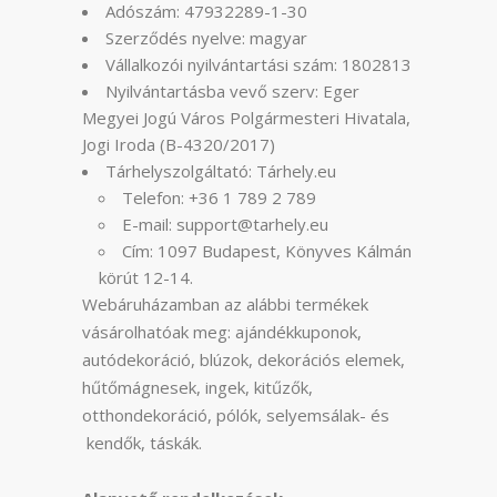
Adószám: 47932289-1-30
Szerződés nyelve: magyar
Vállalkozói nyilvántartási szám: 1802813
Nyilvántartásba vevő szerv: Eger
Megyei Jogú Város Polgármesteri Hivatala,
Jogi Iroda (B-4320/2017)
Tárhelyszolgáltató: Tárhely.eu
Telefon: +36 1 789 2 789
E-mail: support@tarhely.eu
Cím: 1097 Budapest, Könyves Kálmán
körút 12-14.
Webáruházamban az alábbi termékek
vásárolhatóak meg: ajándékkuponok,
autódekoráció, blúzok, dekorációs elemek,
hűtőmágnesek, ingek, kitűzők,
otthondekoráció, pólók, selyemsálak- és
kendők, táskák.