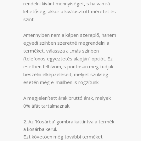
rendelni kívánt mennyiséget, s ha van rá
lehetőség, akkor a kiválasztott méretet és
színt.
Amennyiben nem a képen szereplő, hanem
egyedi színben szeretné megrendelni a
terméket, válassza a „más színben
(telefonos egyeztetés alapján” opciót. Ez
esetben felhívom, s pontosan meg tudjuk
beszélni elképzeléseit, melyet szükség
esetén még e-mailben is rögzítünk.
A megjelenített árak bruttó árak, melyek
0% áfát tartalmaznak.
Az ’Kosárba’ gombra kattintva a termék
a kosárba kerül.
Ezt követően még további terméket