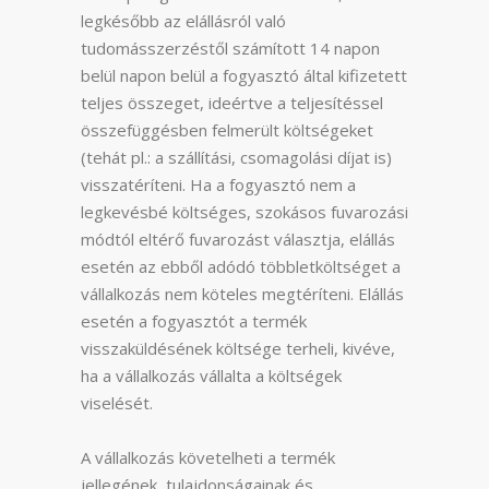
legkésőbb az elállásról való
tudomásszerzéstől számított 14 napon
belül napon belül a fogyasztó által kifizetett
teljes összeget, ideértve a teljesítéssel
összefüggésben felmerült költségeket
(tehát pl.: a szállítási, csomagolási díjat is)
visszatéríteni. Ha a fogyasztó nem a
legkevésbé költséges, szokásos fuvarozási
módtól eltérő fuvarozást választja, elállás
esetén az ebből adódó többletköltséget a
vállalkozás nem köteles megtéríteni. Elállás
esetén a fogyasztót a termék
visszaküldésének költsége terheli, kivéve,
ha a vállalkozás vállalta a költségek
viselését.
A vállalkozás követelheti a termék
jellegének, tulajdonságainak és