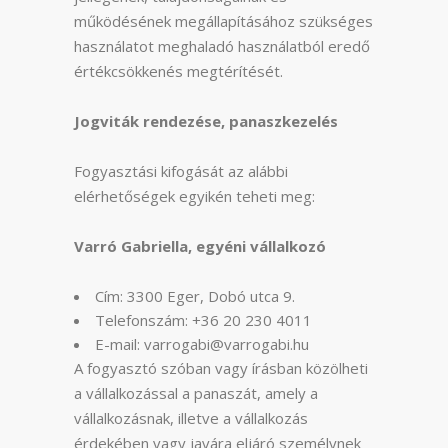
működésének megállapításához szükséges
használatot meghaladó használatból eredő
értékcsökkenés megtérítését.
Jogviták rendezése, panaszkezelés
Fogyasztási kifogását az alábbi
elérhetőségek egyikén teheti meg:
Varró Gabriella, egyéni vállalkozó
Cím: 3300 Eger, Dobó utca 9.
Telefonszám: +36 20 230 4011
E-mail: varrogabi@varrogabi.hu
A fogyasztó szóban vagy írásban közölheti
a vállalkozással a panaszát, amely a
vállalkozásnak, illetve a vállalkozás
érdekében vagy javára eljáró személynek