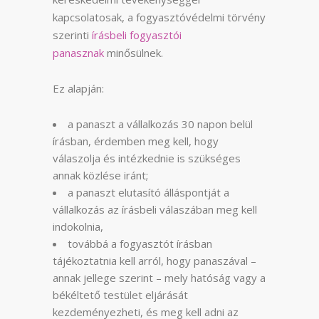
kapcsolatosak, a fogyasztóvédelmi törvény
szerinti
írásbeli fogyasztói
panasznak
minősülnek.
Ez alapján:
a panaszt a vállalkozás 30 napon belül
írásban, érdemben meg kell, hogy
válaszolja és intézkednie is szükséges
annak közlése iránt;
a panaszt elutasító álláspontját a
vállalkozás az írásbeli válaszában meg kell
indokolnia,
továbbá a fogyasztót írásban
tájékoztatnia kell arról, hogy panaszával –
annak jellege szerint – mely hatóság vagy a
békéltető testület eljárását
kezdeményezheti, és meg kell adni az