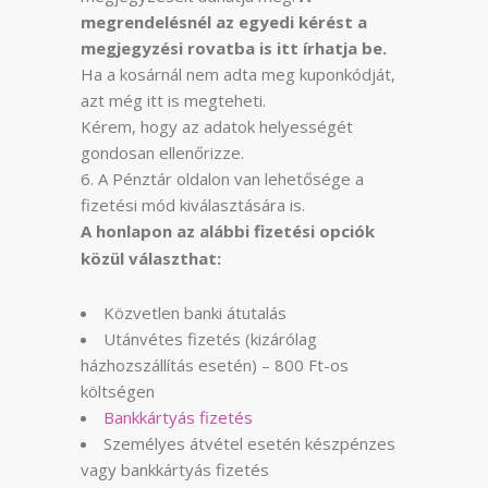
megrendelésnél az egyedi kérést a
megjegyzési rovatba is itt írhatja be.
Ha a kosárnál nem adta meg kuponkódját,
azt még itt is megteheti.
Kérem, hogy az adatok helyességét
gondosan ellenőrizze.
A Pénztár oldalon van lehetősége a
fizetési mód kiválasztására is.
A honlapon az alábbi fizetési opciók
közül választhat:
Közvetlen banki átutalás
Utánvétes fizetés (kizárólag
házhozszállítás esetén) – 800 Ft-os
költségen
Bankkártyás fizetés
Személyes átvétel esetén készpénzes
vagy bankkártyás fizetés