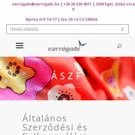
varrogabi@varrogabi.hu
| +36 20 230 4011 | 3300 Eger, Dobó utca
9.
Nyitva H-P 10-17 | Szo 10-14 | V ZÁRVA
ÁSZF
Általános
Szerződési és