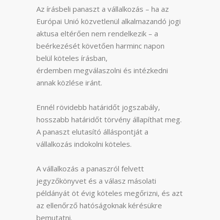
Az írásbeli panaszt a vállalkozás – ha az
Európai Unió közvetlenül alkalmazandó jogi
aktusa eltérően nem rendelkezik – a
beérkezését követően harminc napon
belül köteles írásban,
érdemben megválaszolni és intézkedni
annak közlése iránt.
Ennél rövidebb határidőt jogszabály,
hosszabb határidőt törvény állapíthat meg.
A panaszt elutasító álláspontját a
vállalkozás indokolni köteles.
A vállalkozás a panaszról felvett
jegyzőkönyvet és a válasz másolati
példányát öt évig köteles megőrizni, és azt
az ellenőrző hatóságoknak kérésükre
bemutatni.