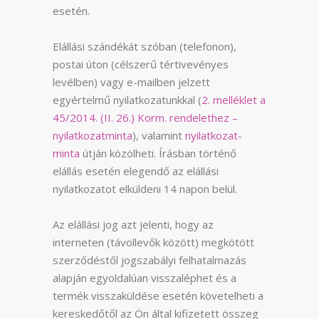
esetén.
Elállási szándékát szóban (telefonon),
postai úton (célszerű tértivevényes
levélben) vagy e-mailben jelzett
egyértelmű nyilatkozatunkkal (
2. melléklet a
45/2014. (II. 26.) Korm. rendelethez –
nyilatkozatminta
), valamint
nyilatkozat-
minta
útján közölheti. Írásban történő
elállás esetén elegendő az elállási
nyilatkozatot elküldeni 14 napon belül.
Az elállási jog azt jelenti, hogy az
interneten (távollevők között) megkötött
szerződéstől jogszabályi felhatalmazás
alapján egyoldalúan visszaléphet és a
termék visszaküldése esetén követelheti a
kereskedőtől az Ön által kifizetett összeg