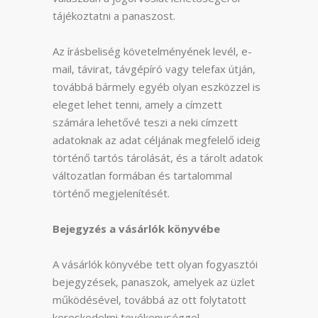
tájékoztatni a panaszost.
Az írásbeliség követelményének levél, e-
mail, távirat, távgépíró vagy telefax útján,
továbbá bármely egyéb olyan eszközzel is
eleget lehet tenni, amely a címzett
számára lehetővé teszi a neki címzett
adatoknak az adat céljának megfelelő ideig
történő tartós tárolását, és a tárolt adatok
változatlan formában és tartalommal
történő megjelenítését.
Bejegyzés a vásárlók könyvébe
A vásárlók könyvébe tett olyan fogyasztói
bejegyzések, panaszok, amelyek az üzlet
működésével, továbbá az ott folytatott
kereskedelmi tevékenységgel