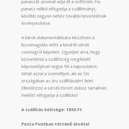
panaszát azonnal adja át a sofőrnek. Ha
panasz nélkül elfogadja a szállítmányt,
később nagyon nehéz további követelések
érvényesítése.
A károk dokumentálására készítsen a
kicsomagolás előtt a kívülről sérült
csomagról képeket. Ügyeljen arra, hogy
közvetlenül a szállítócég megfelelő
képviselőjével vegye föl a kapcsolatot,
tehát azzal a személlyel, aki az Ön
országában az áru szállításáért felel.
Ellenőrizze a sérült/törött doboz tartalmát,
mielőtt elfogadja a szállítást!
A szállítás költsége: 1850 Ft
Posta Pontban történő átvétel