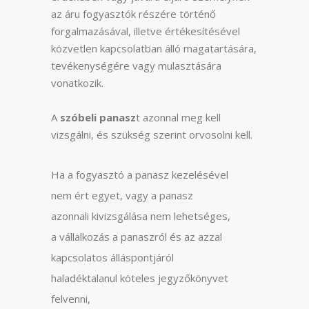
az áru fogyasztók részére történő
forgalmazásával, illetve értékesítésével
közvetlen kapcsolatban álló magatartására,
tevékenységére vagy mulasztására
vonatkozik.
A
szóbeli panasz
t azonnal meg kell
vizsgálni, és szükség szerint orvosolni kell.
Ha a fogyasztó a panasz kezelésével
nem ért egyet, vagy a panasz
azonnali kivizsgálása nem lehetséges,
a vállalkozás a panaszról és az azzal
kapcsolatos álláspontjáról
haladéktalanul köteles jegyzőkönyvet
felvenni,