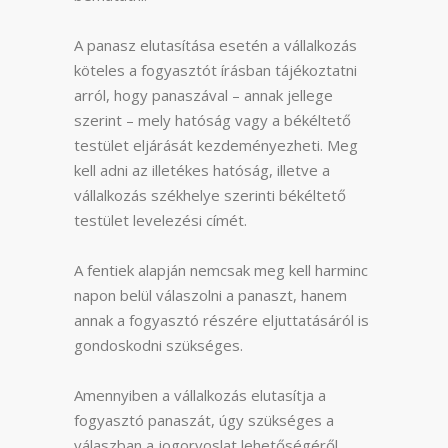
A panasz elutasítása esetén a vállalkozás
köteles a fogyasztót írásban tájékoztatni
arról, hogy panaszával – annak jellege
szerint – mely hatóság vagy a békéltető
testület eljárását kezdeményezheti. Meg
kell adni az illetékes hatóság, illetve a
vállalkozás székhelye szerinti békéltető
testület levelezési címét.
A fentiek alapján nemcsak meg kell harminc
napon belül válaszolni a panaszt, hanem
annak a fogyasztó részére eljuttatásáról is
gondoskodni szükséges.
Amennyiben a vállalkozás elutasítja a
fogyasztó panaszát, úgy szükséges a
válaszban a jogorvoslat lehetőségéről