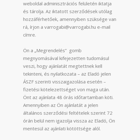
weboldal adminisztrációs felületén iktatja
és tárolja. Az iktatott szerződések utólag
hozzáférhetőek, amennyiben szüksége van
rá, írjon a varrogabi@varrogabi.hu e-mail
címre.
Ön a „Megrendelés” gomb
megnyomásával kifejezetten tudomásul
veszi, hogy ajánlatát megtettnek kell
tekinteni, és nyilatkozata – az Eladó jelen
ÁSZF szerinti visszaigazolása esetén –
fizetési kötelezettséget von maga után.
Önt az ajánlata 48 órás időtartamban köti.
Amennyiben az Ön ajánlatát a jelen
általános szerződési feltételek szerint 72
órán belül nem igazolja vissza az Eladó, Ön
mentesül az ajánlati kötöttsége alól.