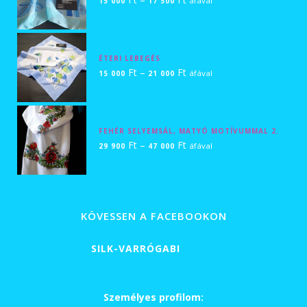
áfával
15 000
17 500
000 Ft
15
000 Ft
-
ÉTERI LEBEGÉS
17
Ártartomány:
Ft
–
Ft
áfával
15 000
21 000
500 Ft
15
000 Ft
-
FEHÉR SELYEMSÁL, MATYÓ MOTÍVUMMAL 2.
21
Ártartomány:
Ft
–
Ft
áfával
29 900
47 000
000 Ft
29
900 Ft
-
47
KÖVESSEN A FACEBOOKON
000 Ft
SILK-VARRÓGABI
Személyes profilom: