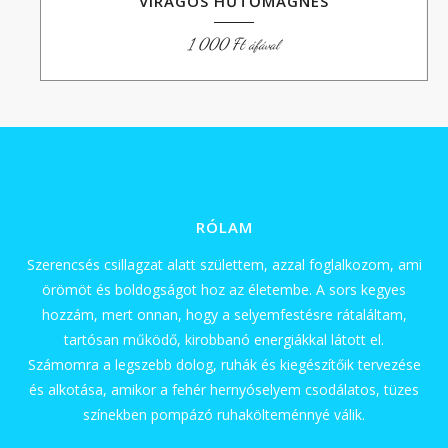
VIRÁGOS HŰTŐMÁGNES
1 000
Ft
áfával
RÓLAM
Szerencsés csillagzat alatt születtem, azzal foglalkozom, ami
örömöt és boldogságot hoz az életembe. A sors kegyes
hozzám, mert onnan, hogy a selyemfestésre rátaláltam,
tartósan működő, kirobbanó energiákkal látott el.
Számomra a legszebb dolog, ruhák és kiegészítőik tervezése
és alkotása, amikor a fehér hernyóselyem csodálatos, tüzes
színekben pompázó ruhakölteménnyé válik.