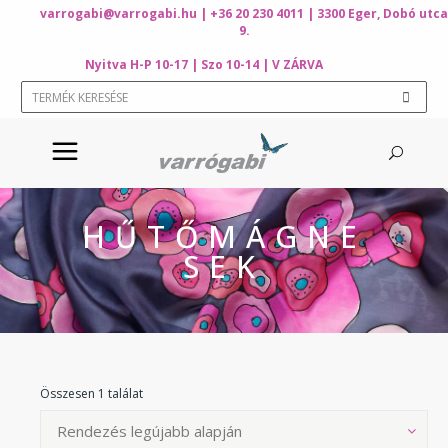
varrogabi@varrogabi.hu
| +36 20 230 4011 | 3300 Eger, Dobó utca
9.
Nyitva H-P 10-17 | Szo 10-14 | V ZÁRVA
HŰTŐMÁGNE
SEK
Összesen 1 találat
Rendezés legújabb alapján