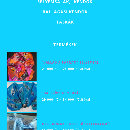
SELYEMSÁLAK, -KENDŐK
BALLAGÁSI KENDŐK
TÁSKÁK
TERMÉKEK
"VÁLLAD A PÁRNÁM" SELYEMSÁL
Ártartomány:
Ft
–
Ft
áfával
21 000
25 000
21
000 Ft
-
"HALSZÍV" SELYEMSÁL
25
Ártartomány:
Ft
–
Ft
áfával
29 900
34 000
000 Ft
29
900 Ft
-
A LEGKÖNNYEBB FELHŐ SELYEMKENDŐ
34
Ártartomány:
Ft
–
Ft