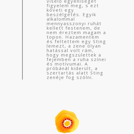
”
viselő egyéniségét
figyelem meg, s ezt
követi egy
beszélgetés. Egyik
alkalommal
mennyasszonyi ruhát
kellett festenem, de
nem éreztem magam a
topon. Hazamentem
és feltettem egy Sting
lemezt, a zene olyan
hatással volt rám,
hogy megszülettek a
fejemben a ruha színei
és motívumai. A
próbánál kiderült, a
szertartás alatt Sting
zenéje fog szólni.