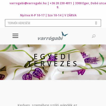
varrogabi@varrogabi.hu
| +36 20 230 4011 | 3300 Eger, Dobó utca
9.
Nyitva H-P 10-17 | Szo 10-14 | V ZÁRVA
EGYEDI
TERVEZÉS
Kedves, személyre szóló ajándék az