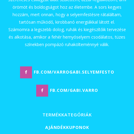
örömöt és boldogságot hoz az életembe. A sors kegyes
hozzám, mert onnan, hogy a selyemfestésre rátaláltam,
tartósan működő, kirobbanó energiákkal látott el.
Számomra a legszebb dolog, ruhák és kiegészítőik tervezése
és alkotása, amikor a fehér hernyóselyem csodálatos, tüzes
színekben pompázó ruhakölteménnyé válik.
FB.COM/VARROGABI.SELYEMFESTO
FB.COM/GABI.VARRO
TERMÉKKATEGÓRIÁK
AJÁNDÉKKUPONOK