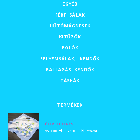
EGYÉB
FÉRFI SÁLAK
HŰTŐMÁGNESEK
KITŰZŐK
PÓLÓK
SELYEMSÁLAK, -KENDŐK
BALLAGÁSI KENDŐK
TÁSKÁK
TERMÉKEK
ÉTERI LEBEGÉS
Ártartomány:
Ft
–
Ft
áfával
15 000
21 000
15