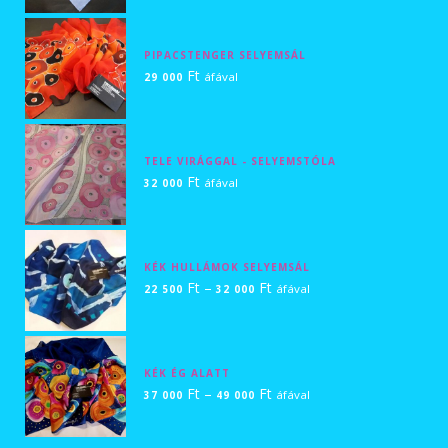
000 Ft
-
PIPACSTENGER SELYEMSÁL
21
Ft
áfával
29 000
000 Ft
TELE VIRÁGGAL - SELYEMSTÓLA
Ft
áfával
32 000
KÉK HULLÁMOK SELYEMSÁL
Ártartomány:
Ft
–
Ft
áfával
22 500
32 000
22
500 Ft
-
KÉK ÉG ALATT
32
Ártartomány:
Ft
–
Ft
áfával
37 000
49 000
000 Ft
37
000 Ft