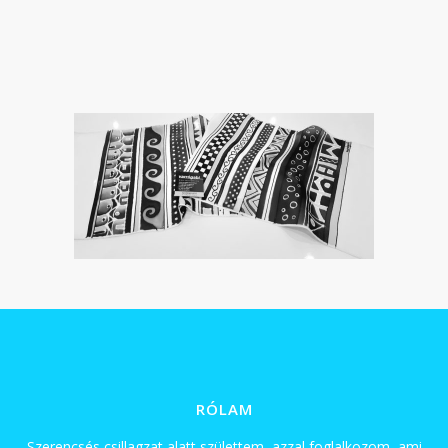
RÓLAM
Szerencsés csillagzat alatt születtem, azzal foglalkozom, ami