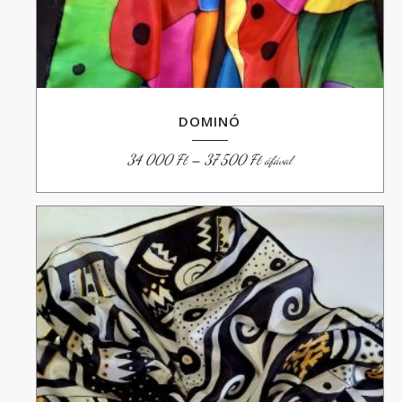
DOMINÓ
Ártartomány:
34 000
Ft
–
37 500
Ft
áfával
34
000 Ft
-
37
500 Ft