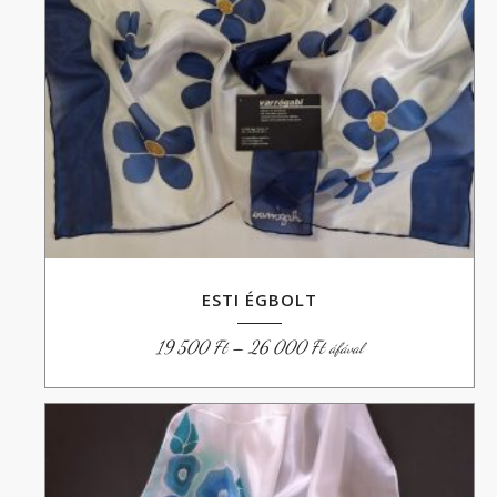
ESTI ÉGBOLT
Ártartomány:
19 500
Ft
–
26 000
Ft
áfával
19
500 Ft
-
26
000 Ft