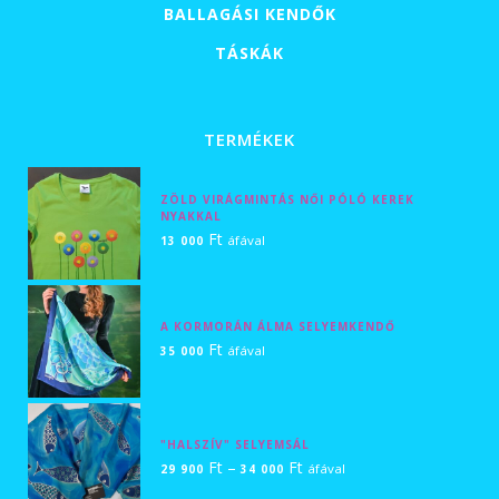
BALLAGÁSI KENDŐK
TÁSKÁK
TERMÉKEK
ZÖLD VIRÁGMINTÁS NŐI PÓLÓ KEREK
NYAKKAL
Ft
áfával
13 000
A KORMORÁN ÁLMA SELYEMKENDŐ
Ft
áfával
35 000
"HALSZÍV" SELYEMSÁL
Ártartomány:
Ft
–
Ft
áfával
29 900
34 000
29