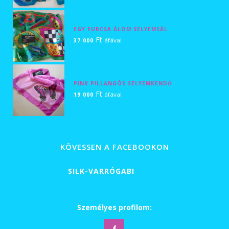
900 Ft
-
EGY FURCSA ÁLOM SELYEMSÁL
34
Ft
áfával
37 000
000 Ft
PINK PILLANGÓS SELYEMKENDŐ
Ft
áfával
19 000
KÖVESSEN A FACEBOOKON
SILK-VARRÓGABI
Személyes profilom: