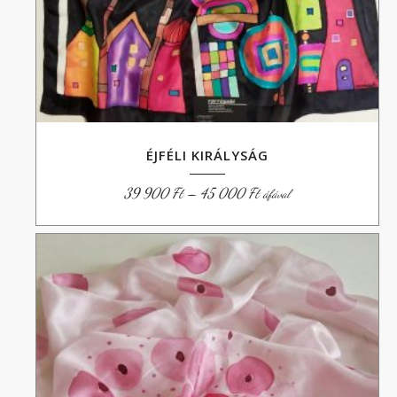
ÉJFÉLI KIRÁLYSÁG
Ártartomány:
39 900
Ft
–
45 000
Ft
áfával
39
900 Ft
-
45
000 Ft