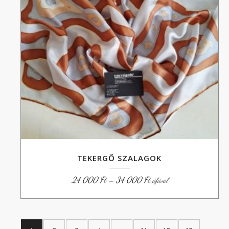
TEKERGŐ SZALAGOK
Ártartomány:
24 000
Ft
–
34 000
Ft
áfával
24
000 Ft
-
34
000 Ft