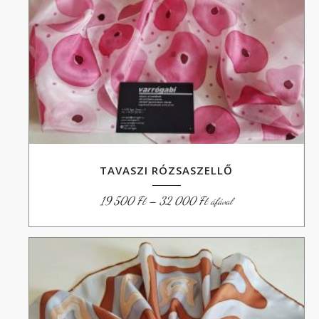
TAVASZI RÓZSASZELLŐ
Ártartomány:
19 500
Ft
–
32 000
Ft
áfával
19
500 Ft
-
32
000 Ft