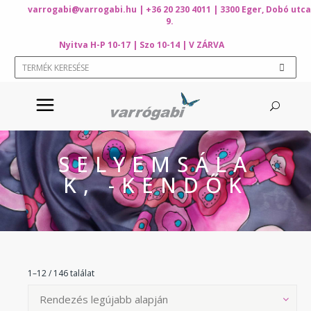
varrogabi@varrogabi.hu
| +36 20 230 4011 | 3300 Eger, Dobó utca
9.
Nyitva H-P 10-17 | Szo 10-14 | V ZÁRVA
SELYEMSÁLA
K, -KENDŐK
1–12 / 146 találat
Rendezés legújabb alapján