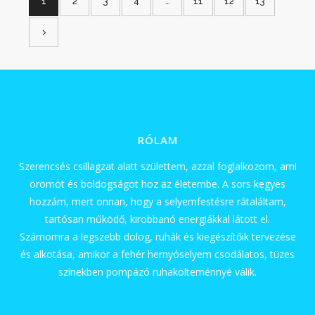
1
2
3
4
…
11
12
13
RÓLAM
Szerencsés csillagzat alatt születtem, azzal foglalkozom, ami
örömöt és boldogságot hoz az életembe. A sors kegyes
hozzám, mert onnan, hogy a selyemfestésre rátaláltam,
tartósan működő, kirobbanó energiákkal látott el.
Számomra a legszebb dolog, ruhák és kiegészítőik tervezése
és alkotása, amikor a fehér hernyóselyem csodálatos, tüzes
színekben pompázó ruhakölteménnyé válik.