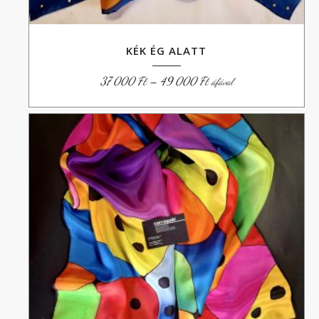
KÉK ÉG ALATT
Ártartomány:
37 000
Ft
–
49 000
Ft
áfával
37
000 Ft
-
49
000 Ft