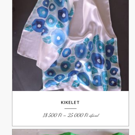
KIKELET
Ártartomány:
18 500
Ft
–
25 000
Ft
áfával
18
500 Ft
-
25