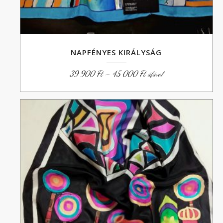
NAPFÉNYES KIRÁLYSÁG
Ártartomány:
39 900
Ft
–
45 000
Ft
áfával
39
900 Ft
-
45
000 Ft