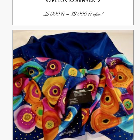
SZELLŐK SZÁRNYÁN 2
Ártartomány:
25 000
Ft
–
39 000
Ft
áfával
25
000 Ft
-
39
000 Ft