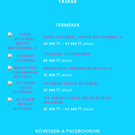
TÁSKÁK
TERMÉKEK
FEHÉR SELYEMSÁL, MATYÓ MOTÍVUMMAL 2.
Ártartomány:
Ft
–
Ft
áfával
29 900
47 000
29
"ELEGÁNS" SELYEMKENDŐ
900 Ft
Ft
áfával
85 000
-
MENTAZÖLD VIRÁGMINTÁS NŐI PÓLÓ
47
Ft
áfával
13 000
000 Ft
OKTÓBERI SZELLŐ SELYEMSÁL
Ft
áfával
25 000
"AZ ÉGBEN SÉTÁLSZ, MIKOR ALSZOL"
SELYEMSÁL
Ártartomány:
Ft
–
Ft
áfával
23 000
32 000
23
000 Ft
KÖVESSEN A FACEBOOKON
-