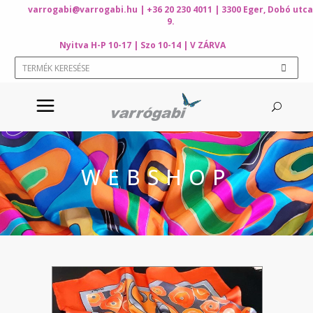
varrogabi@varrogabi.hu
| +36 20 230 4011 | 3300 Eger, Dobó utca
9.
Nyitva H-P 10-17 | Szo 10-14 | V ZÁRVA
WEBSHOP