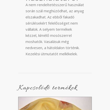
A nem rendeltetésszerű használat
során szál meghúzódhat, az anyag
elszakadhat. Az ebből fakadó
sérülésekért felelősséget nem
vállalok. A selyem termékek
kézzel, kímélő mosószerrel
moshatók. Vasalásuk még
nedvesen, a hátoldalon történik.
Kezelési útmutatót mellékelek.
Kapcsolódó termékek