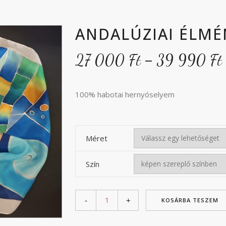
ANDALÚZIAI ÉLMÉ
–
27 000
Ft
39 990
Ft
-
100% habotai hernyóselyem
Méret
Szín
KOSÁRBA TESZEM