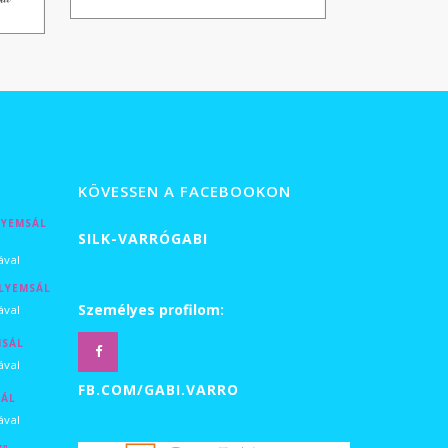
 Ft
 Ft
KÖVESSEN A FACEBOOKON
LYEMSÁL
SILK-VARRÓGABI
tartomány:
ával
LYEMSÁL
0 Ft
tartomány:
Személyes profilom:
ával
MSÁL
0 Ft
tartomány:
ával
0 Ft
FB.COM/GABI.VARRO
SÁL
0 Ft
tartomány:
ával
0 Ft