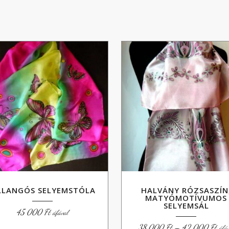
LLANGÓS SELYEMSTÓLA
HALVÁNY RÓZSASZÍN
MATYÓMOTÍVUMOS
SELYEMSÁL
45 000
Ft
áfával
Árt
38 000
Ft
–
42 000
Ft
áfá