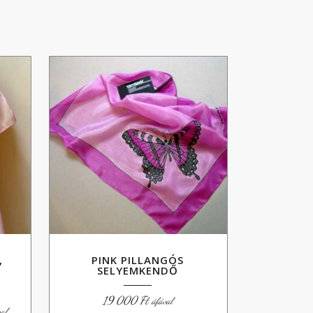
,
PINK PILLANGÓS
SELYEMKENDŐ
19 000
Ft
áfával
artomány:
val