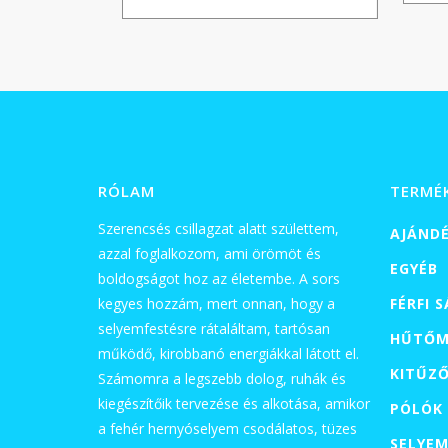
RÓLAM
TERMÉ
Szerencsés csillagzat alatt születtem,
AJÁND
azzal foglalkozom, ami örömöt és
EGYÉB
boldogságot hoz az életembe. A sors
kegyes hozzám, mert onnan, hogy a
FÉRFI 
selyemfestésre rátaláltam, tartósan
HŰTŐM
működő, kirobbanó energiákkal látott el.
KITŰZ
Számomra a legszebb dolog, ruhák és
kiegészítőik tervezése és alkotása, amikor
PÓLÓK
a fehér hernyóselyem csodálatos, tüzes
SELYEM