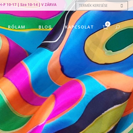
H-P 10-17 | Szo 10-14 | V ZÁRVA
0
RÓLAM
BLOG
KAPCSOLAT