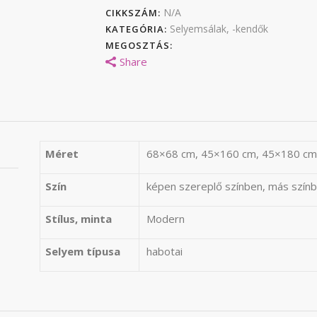
N/A
CIKKSZÁM:
Selyemsálak, -kendők
KATEGÓRIA:
MEGOSZTÁS:
Share
Méret
68×68 cm, 45×160 cm, 45×180 cm
Szín
képen szereplő színben, más színb
Stílus, minta
Modern
Selyem típusa
habotai