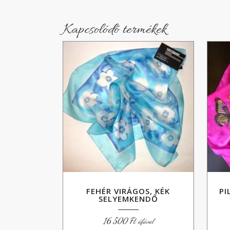
Kapcsolódó termékek
FEHÉR VIRÁGOS, KÉK
PI
SELYEMKENDŐ
16 500
Ft
áfával