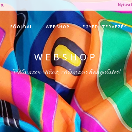
Nyitva 
 9.
FŐOLDAL
WEBSHOP
EGYEDI TERVEZÉS
WEBSHOP
Válasszon stílust, válasszon hangulatot!