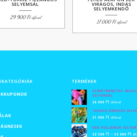
SELYEMSÁL
VIRÁGOS, INDÁS
SELYEMKENDŐ
29 900
Ft
áfával
17 000
Ft
áfával
KKATEGÓRIÁK
TERMÉKEK
SZÍNÁTMENETES, MUSZ
ÉKKUPONOK
SELYEMSÁL
Ft
áfával
26 000
TAVASZI ÉBREDÉS SELY
SÁLAK
Ft
áfával
21 000
ÁGNESEK
KÉK HULLÁMOK SELYEM
Ár
Ft
–
Ft
áf
22 500
32 000
ŐK