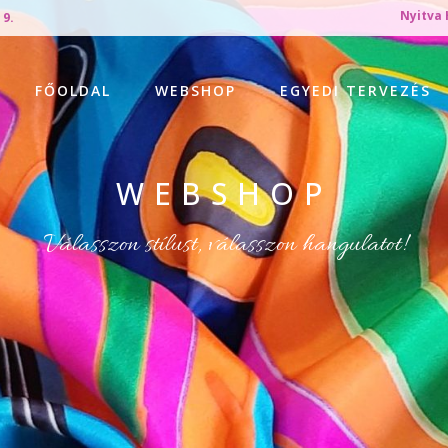
Nyitva 
 9.
FŐOLDAL
WEBSHOP
EGYEDI TERVEZÉS
WEBSHOP
Válasszon stílust, válasszon hangulatot!