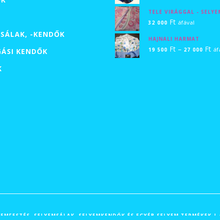
22
TELE VIRÁGGAL - SELY
50
Ft
áfával
32 000
-
SÁLAK, -KENDŐK
HAJNALI HARMAT
32
Ár
Ft
–
Ft
áf
19 500
27 000
GÁSI KENDŐK
00
19
K
50
-
27
00
ELYEMFESTÉS, SELYEMSÁLAK, SELYEMKENDŐK ÉS EGYÉB SELYEM TERMÉKEK 