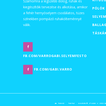
Számomra a legszebb dolog, ruhák és
kiegészítőik tervezése és alkotása, amikor
PÓLÓK
a fehér hernyóselyem csodálatos, tüzes
SELYEM
színekben pompázó ruhakölteménnyé
válik.
BALLA
TÁSKÁ
FB.COM/VARROGABI.SELYEMFESTO
FB.COM/GABI.VARRO
© 2015 – 2026 – VARRÓ GABI | S