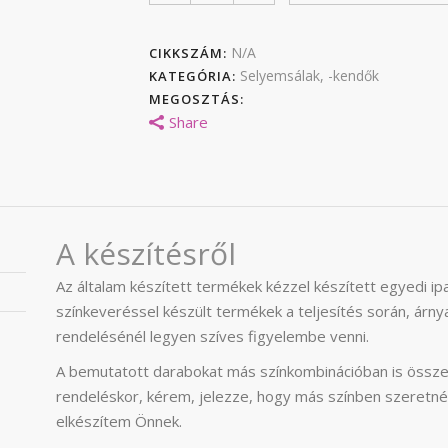
N/A
CIKKSZÁM:
Selyemsálak, -kendők
KATEGÓRIA:
MEGOSZTÁS:
Share
A készítésről
Az általam készített termékek kézzel készített egyedi i
színkeveréssel készült termékek a teljesítés során, árnya
rendelésénél legyen szíves figyelembe venni.
A bemutatott darabokat más színkombinációban is össze
rendeléskor, kérem, jelezze, hogy más színben szeretné
elkészítem Önnek.