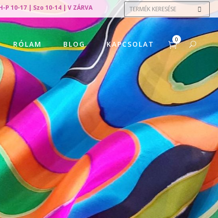
H-P 10-17 | Szo 10-14 | V ZÁRVA
0
RÓLAM
BLOG
KAPCSOLAT