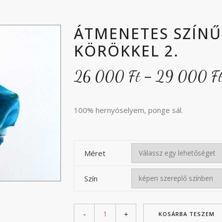
ÁTMENETES SZÍNŰ
KÖRÖKKEL 2.
–
26 000
Ft
29 000
F
100% hernyóselyem, ponge sál.
Méret
Szín
KOSÁRBA TESZEM