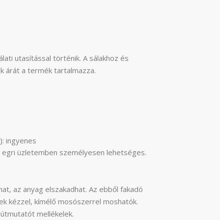
lati utasítással történik. A sálakhoz és
k árát a termék tartalmazza.
): ingyenes
agy egri üzletemben személyesen lehetséges.
at, az anyag elszakadhat. Az ebből fakadó
kek kézzel, kímélő mosószerrel moshatók.
 útmutatót mellékelek.