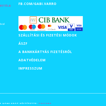
FB.COM/GABI.VARRO
EMSTÓLA
0 Ft
tartomány:
ával
0 Ft
SZÁLLÍTÁSI ÉS FIZETÉSI MÓDOK
0 Ft
ÁSZF
A BANKKÁRTYÁS FIZETÉSRŐL
0 Ft
ADATVÉDELEM
IMPRESSZUM
| A HONLAPOT KÉSZÍTETTE:
CASCARA