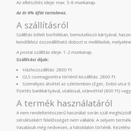
Az elkészítés ideje: max. 5-8 munkanap.
Az ár 0% áfát tartalmaz.
A szállításról
Szállítás bélelt borítékban, bemutatkozó kártyával, haszná
kendőkhöz összeállítható dobozt is mellékelek, melyekne
A postai szállítás ideje: 1-2 munkanap.
Szállítási díjak:
Házhozszállítás: 2800 Ft
GLS csomagpontra történő kiszállítás: 2800 Ft
Személyes átvétel az üzletemben (Eger, Dobó utca 9.
Fizetés bankkártyával, utalással, utánvéttel (800 Ft) v
A termék használatáról
A nem rendeltetésszerű használat során szál meghúzódh
sérülésekért felelősséget nem vállalok. A selyem termé
Vasalásuk még nedvesen, a hátoldalon történik. Kezelési