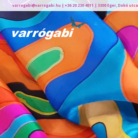
varrogabi@varrogabi.hu
| +36 20 230 4011 | 3300 Eger, Dobó utca