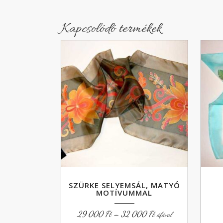
Kapcsolódó termékek
SZÜRKE SELYEMSÁL, MATYÓ
MOTÍVUMMAL
Ártartomány:
29 000
Ft
–
32 000
Ft
áfával
29