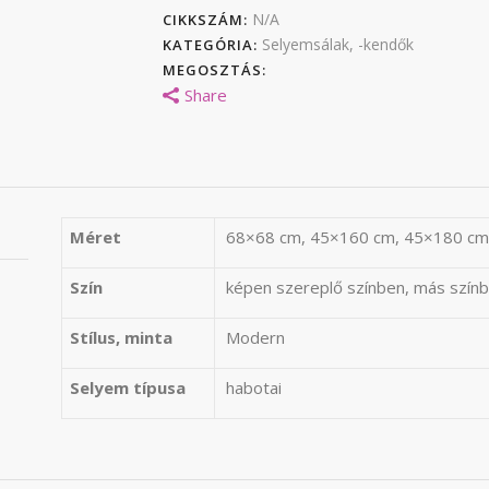
N/A
CIKKSZÁM:
Selyemsálak, -kendők
KATEGÓRIA:
MEGOSZTÁS:
Share
Méret
68×68 cm, 45×160 cm, 45×180 cm
Szín
képen szereplő színben, más színb
Stílus, minta
Modern
Selyem típusa
habotai