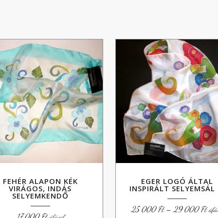
FEHÉR ALAPON KÉK
EGER LOGÓ ÁLTAL
VIRÁGOS, INDÁS
INSPIRÁLT SELYEMSÁL 
SELYEMKENDŐ
Árt
25 000
Ft
–
29 000
Ft
áfá
25
17 000
Ft
áfával