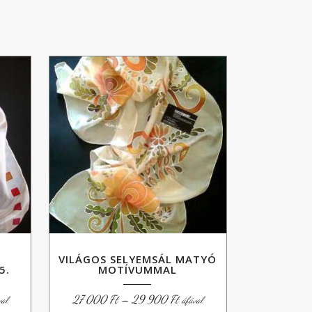
VILÁGOS SELYEMSÁL MATYÓ
5.
MOTÍVUMMAL
artomány:
Ártartomány:
27 000
Ft
–
29 900
Ft
val
áfával
27