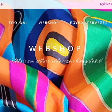
Nyitva 
 9.
FŐOLDAL
WEBSHOP
EGYEDI TERVEZÉS
WEBSHOP
Válasszon stílust, válasszon hangulatot!