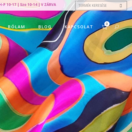
H-P 10-17 | Szo 10-14 | V ZÁRVA
0
RÓLAM
BLOG
KAPCSOLAT