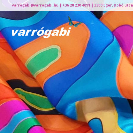
varrogabi@varrogabi.hu
| +36 20 230 4011 | 3300 Eger, Dobó utca