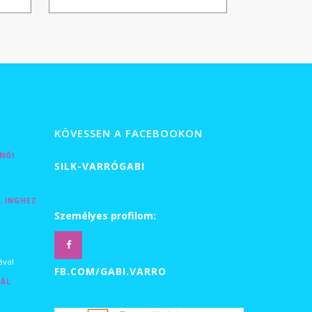
 Ft
000 Ft
-
29
 Ft
900 Ft
KÖVESSEN A FACEBOOKON
NŐI
SILK-VARRÓGABI
L INGHEZ
Személyes profilom:
tartomány:
ával
FB.COM/GABI.VARRO
SÁL
0 Ft