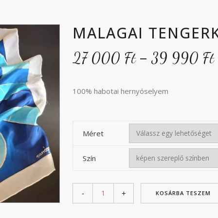
MALAGAI TENGER
–
27 000
Ft
39 990
Ft
-
100% habotai hernyóselyem
Méret
Szín
KOSÁRBA TESZEM