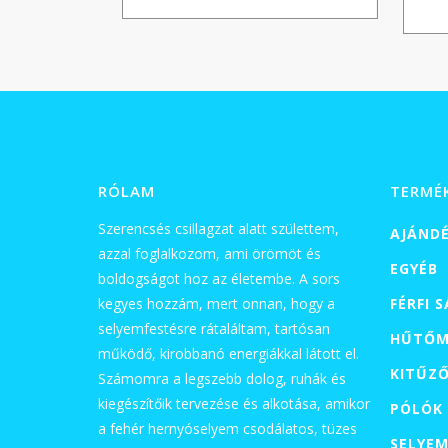
000 Ft
-
32
000 Ft
RÓLAM
TERMÉ
Szerencsés csillagzat alatt születtem,
AJÁND
azzal foglalkozom, ami örömöt és
EGYÉB
boldogságot hoz az életembe. A sors
kegyes hozzám, mert onnan, hogy a
FÉRFI 
selyemfestésre rátaláltam, tartósan
HŰTŐM
működő, kirobbanó energiákkal látott el.
KITŰZ
Számomra a legszebb dolog, ruhák és
kiegészítőik tervezése és alkotása, amikor
PÓLÓK
a fehér hernyóselyem csodálatos, tüzes
SELYEM