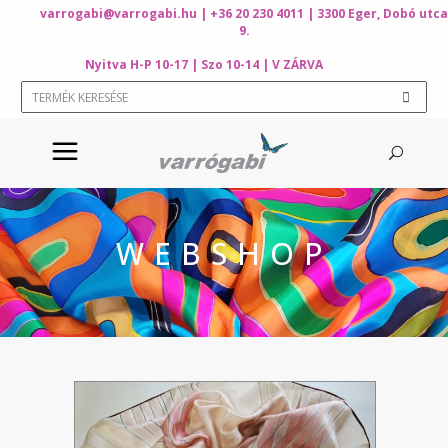
varrogabi@varrogabi.hu
| +36 20 230 4011 | 3300 Eger, Dobó utca
9.
Nyitva H-P 10-17 | Szo 10-14 | V ZÁRVA
WEBSHOP