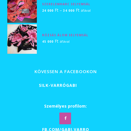
SZERELEMHARC SELYEMSÁL
Ártartomány:
Ft
–
Ft
áfával
24 000
34 000
24
000 Ft
-
RÓZSÁS ÁLOM SELYEMSÁL
34
Ft
áfával
45 000
000 Ft
KÖVESSEN A FACEBOOKON
SILK-VARRÓGABI
Személyes profilom:
FB.COM/GABI.VARRO