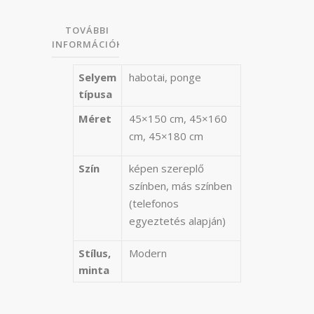
TOVÁBBI
INFORMÁCIÓK
Selyem
habotai, ponge
típusa
Méret
45×150 cm, 45×160
cm, 45×180 cm
Szín
képen szereplő
színben, más színben
(telefonos
egyeztetés alapján)
Stílus,
Modern
minta