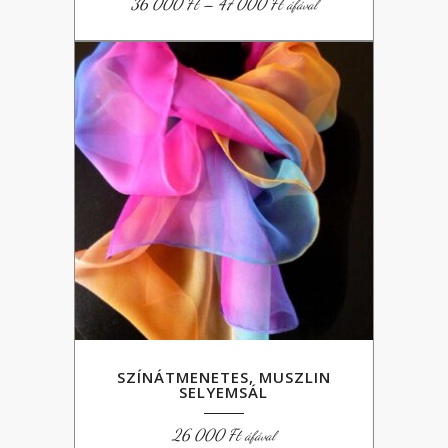
Ártartomány:
36 000
Ft
–
47 000
Ft
áfával
36
000 Ft
-
47
000 Ft
SZÍNÁTMENETES, MUSZLIN
SELYEMSÁL
26 000
Ft
áfával