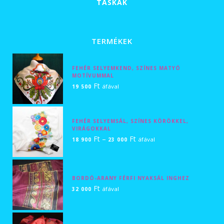
TÁSKÁK
TERMÉKEK
FEHÉR SELYEMKEND, SZÍNES MATYÓ
MOTÍVUMMAL
Ft
áfával
19 500
FEHÉR SELYEMSÁL, SZÍNES KÖRÖKKEL,
VIRÁGOKKAL
Ártartomány:
Ft
–
Ft
áfával
18 900
23 000
18
900 Ft
-
BORDÓ-ARANY FÉRFI NYAKSÁL INGHEZ
Ft
23
áfával
32 000
000 Ft