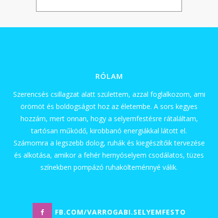
RÓLAM
Szerencsés csillagzat alatt születtem, azzal foglalkozom, ami
örömöt és boldogságot hoz az életembe. A sors kegyes
hozzám, mert onnan, hogy a selyemfestésre rátaláltam,
tartósan működő, kirobbanó energiákkal látott el.
Számomra a legszebb dolog, ruhák és kiegészítőik tervezése
és alkotása, amikor a fehér hernyóselyem csodálatos, tüzes
színekben pompázó ruhakölteménnyé válik.
FB.COM/VARROGABI.SELYEMFESTO