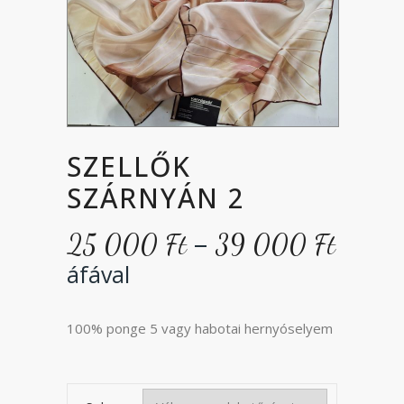
SZELLŐK
SZÁRNYÁN 2
Árta
–
25 000
Ft
39 000
Ft
25
áfával
000 F
-
39
100% ponge 5 vagy habotai hernyóselyem
000 F