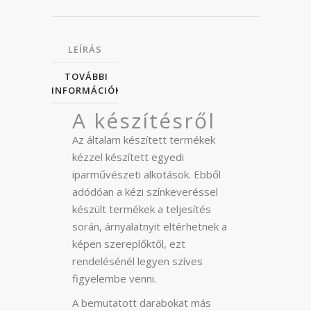
LEÍRÁS
TOVÁBBI
INFORMÁCIÓK
A készítésről
Az általam készített termékek
kézzel készített egyedi
iparművészeti alkotások. Ebből
adódóan a kézi színkeveréssel
készült termékek a teljesítés
során, árnyalatnyit eltérhetnek a
képen szereplőktől, ezt
rendelésénél legyen szíves
figyelembe venni.
A bemutatott darabokat más