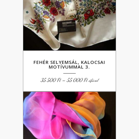
FEHÉR SELYEMSÁL, KALOCSAI
MOTÍVUMMAL 3.
Ártartomány:
35 500
Ft
–
55 000
Ft
áfával
35
500 Ft
-
55
000 Ft