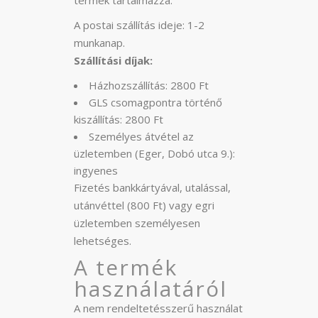
termék tartalmazza.
A postai szállítás ideje: 1-2
munkanap.
Szállítási díjak:
Házhozszállítás: 2800 Ft
GLS csomagpontra történő
kiszállítás: 2800 Ft
Személyes átvétel az
üzletemben (Eger, Dobó utca 9.):
ingyenes
Fizetés bankkártyával, utalással,
utánvéttel (800 Ft) vagy egri
üzletemben személyesen
lehetséges.
A termék
használatáról
A nem rendeltetésszerű használat