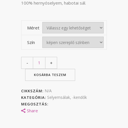
34
100% hernyóselyem, habotai sál.
000 F
Méret
Szín
KOSÁRBA TESZEM
N/A
CIKKSZÁM:
Selyemsálak, -kendők
KATEGÓRIA:
MEGOSZTÁS:
Share