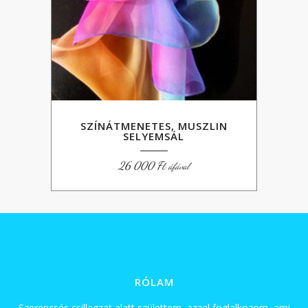
SZÍNÁTMENETES, MUSZLIN
SELYEMSÁL
26 000
Ft
áfával
RÓLAM
Szerencsés csillagzat alatt születtem, azzal foglalkozom, ami