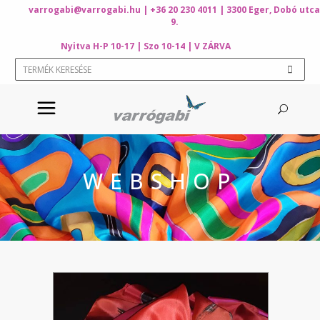
varrogabi@varrogabi.hu
| +36 20 230 4011 | 3300 Eger, Dobó utca
9.
Nyitva H-P 10-17 | Szo 10-14 | V ZÁRVA
WEBSHOP