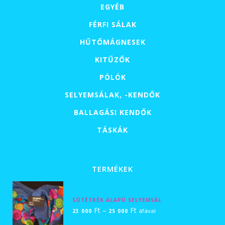
EGYÉB
FÉRFI SÁLAK
HŰTŐMÁGNESEK
KITŰZŐK
PÓLÓK
SELYEMSÁLAK, -KENDŐK
BALLAGÁSI KENDŐK
TÁSKÁK
TERMÉKEK
SÖTÉTKÉK ALAPÚ SELYEMSÁL
Ártartomány:
Ft
–
Ft
áfával
23 000
25 000
23