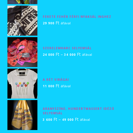
000 Ft
-
FEKETE FEHÉR FÉRFI NYAKSÁL INGHEZ
25
Ft
áfával
29 900
000 Ft
SZERELEMHARC SELYEMSÁL
Ártartomány:
Ft
–
Ft
áfával
24 000
34 000
24
000 Ft
-
A RÉT VIRÁGAI
34
Ft
áfával
11 000
000 Ft
ARANYSZÍNŰ, HUNDERTWASSERT IDÉZŐ
SELYEMSÁL
Ártartomány:
Ft
–
Ft
áfával
3 600
49 000
3