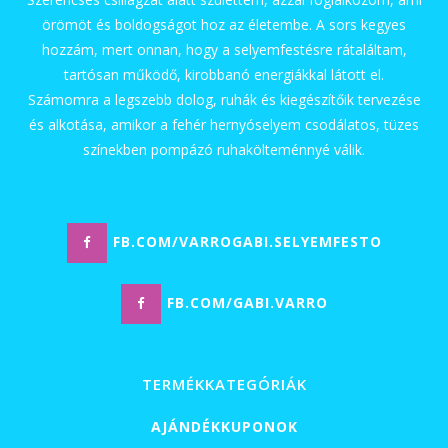
örömöt és boldogságot hoz az életembe. A sors kegyes
hozzám, mert onnan, hogy a selyemfestésre rátaláltam,
tartósan működő, kirobbanó energiákkal látott el.
Számomra a legszebb dolog, ruhák és kiegészítőik tervezése
és alkotása, amikor a fehér hernyóselyem csodálatos, tüzes
színekben pompázó ruhakölteménnyé válik.
FB.COM/VARROGABI.SELYEMFESTO
FB.COM/GABI.VARRO
TERMÉKKATEGÓRIÁK
AJÁNDÉKKUPONOK