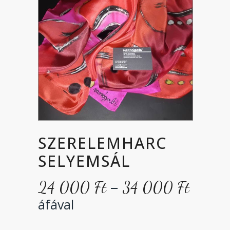
SZERELEMHARC
SELYEMSÁL
Ártar
–
24 000
Ft
34 000
Ft
24
áfával
000 F
-