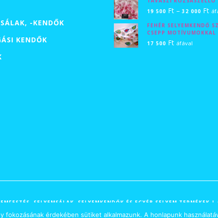
TAVASZI RÓZSASZELLŐ
23
Ár
Ft
–
Ft
áf
19 500
32 000
00
19
SÁLAK, -KENDŐK
FEHÉR SELYEMKENDŐ SZ
CSEPP MOTÍVUMOKKAL
50
GÁSI KENDŐK
Ft
áfával
17 500
-
K
32
00
ELYEMFESTÉS, SELYEMSÁLAK, SELYEMKENDŐK ÉS EGYÉB SELYEM TERMÉKEK 
ny fokozásának érdekében sütiket alkalmazunk. A honlapunk használatáv