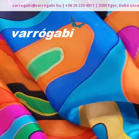
varrogabi@varrogabi.hu
| +36 20 230 4011 | 3300 Eger, Dobó utca