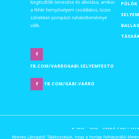
kiegészítőik tervezése és alkotása, amikor
PÓLÓK
a fehér hernyóselyem csodálatos, tüzes
SELYEM
színekben pompázó ruhakölteménnyé
válik.
BALLA
TÁSKÁ
FB.COM/VARROGABI.SELYEMFESTO
FB.COM/GABI.VARRO
© 2015 – 2026 – VARRÓ GABI | S
Kedves Látogató! Tájékoztatjuk, hogy a honlap felhasználói élmé