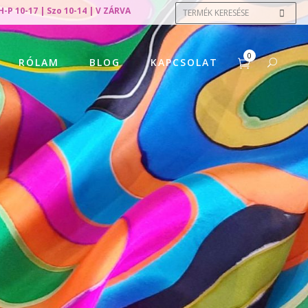
H-P 10-17 | Szo 10-14 | V ZÁRVA
0
RÓLAM
BLOG
KAPCSOLAT