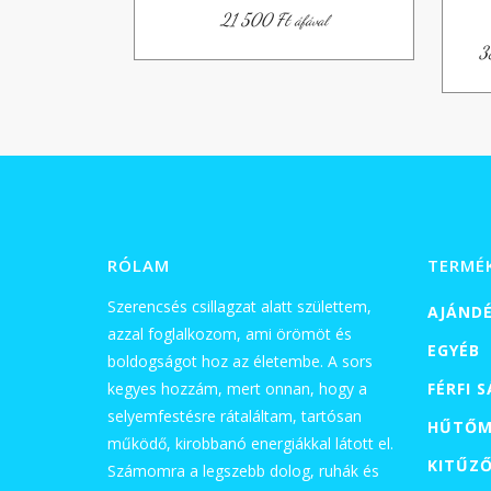
21 500
Ft
áfával
3
RÓLAM
TERMÉ
Szerencsés csillagzat alatt születtem,
AJÁND
azzal foglalkozom, ami örömöt és
EGYÉB
boldogságot hoz az életembe. A sors
kegyes hozzám, mert onnan, hogy a
FÉRFI 
selyemfestésre rátaláltam, tartósan
HŰTŐM
működő, kirobbanó energiákkal látott el.
KITŰZ
Számomra a legszebb dolog, ruhák és