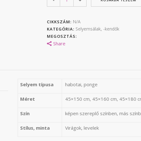
N/A
CIKKSZÁM:
Selyemsálak, -kendők
KATEGÓRIA:
MEGOSZTÁS:
Share
Selyem típusa
habotai, ponge
Méret
45×150 cm, 45×160 cm, 45×180 c
Szín
képen szereplő színben, más színb
Stílus, minta
Virágok, levelek