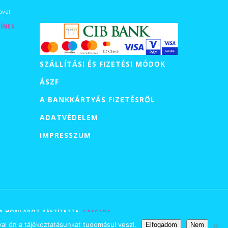
tartomány:
ával
0 Ft
ÍNES
0 Ft
SZÁLLÍTÁSI ÉS FIZETÉSI MÓDOK
0 Ft
ÁSZF
A BANKKÁRTYÁS FIZETÉSRŐL
ADATVÉDELEM
IMPRESSZUM
| A HONLAPOT KÉSZÍTETTE:
CASCARA
al ön a tájékoztatásunkat tudomásul veszi.
Elfogadom
Nem