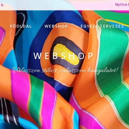
Nyitva 
 9.
FŐOLDAL
WEBSHOP
EGYEDI TERVEZÉS
WEBSHOP
Válasszon stílust, válasszon hangulatot!