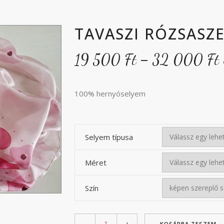
TAVASZI RÓZSASZ
–
19 500
Ft
32 000
Ft
-
100% hernyóselyem
Selyem típusa
Méret
Szín
KOSÁRBA TESZEM