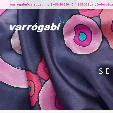
varrogabi@varrogabi.hu
| +36 20 230 4011 | 3300 Eger, Dobó utca
SE