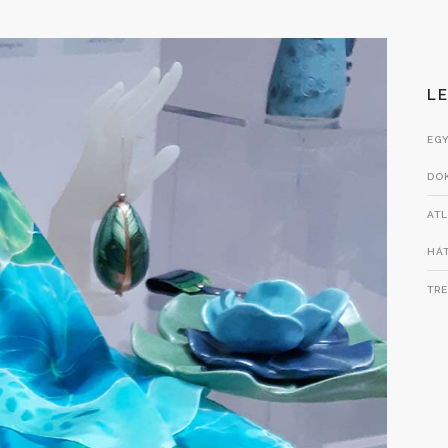
L
EGY
DO
ATL
HÁT
TRE