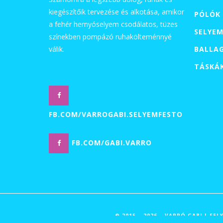
kiegészítőik tervezése és alkotása, amikor
PÓLÓK
a fehér hernyóselyem csodálatos, tüzes
SELYEM
színekben pompázó ruhakölteménnyé
válik.
BALLA
TÁSKÁ
FB.COM/VARROGABI.SELYEMFESTO
FB.COM/GABI.VARRO
© 2015 – 2026 – VARRÓ GABI | S