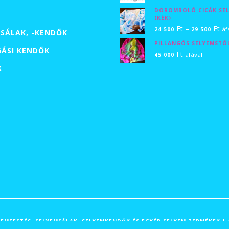
-
DOROMBOLÓ CICÁK SE
9
(KÉK)
Ár
Ft
–
Ft
500 
áf
24 500
29 500
SÁLAK, -KENDŐK
24
PILLANGÓS SELYEMSTÓ
GÁSI KENDŐK
50
Ft
áfával
45 000
-
K
29
50
ELYEMFESTÉS, SELYEMSÁLAK, SELYEMKENDŐK ÉS EGYÉB SELYEM TERMÉKEK 