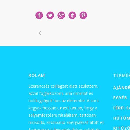
RÓLAM
TERMÉ
Szerencsés csillagzat alatt születtem,
AJÁND
azzal foglalkozom, ami örömöt és
EGYÉB
boldogságot hoz az életembe. A sors
kegyes hozzám, mert onnan, hogy a
FÉRFI 
selyemfestésre rátaláltam, tartósan
HŰTŐM
működő, kirobbanó energiákkal látott el.
KITŰZ
Számomra a legszebb dolog, ruhák és