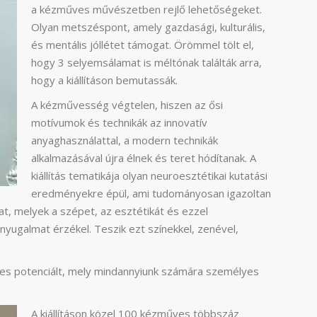
a kézműves művészetben rejlő lehetőségeket.
Olyan metszéspont, amely gazdasági, kulturális,
és mentális jóllétet támogat. Örömmel tölt el,
hogy 3 selyemsálamat is méltónak találták arra,
hogy a kiállításon bemutassák.
A kézművesség végtelen, hiszen az ősi
motívumok és technikák az innovatív
anyaghasználattal, a modern technikák
alkalmazásával újra élnek és teret hódítanak. A
kiállítás tematikája olyan neuroesztétikai kutatási
eredményekre épül, ami tudományosan igazoltan
t, melyek a szépet, az esztétikát és ezzel
ugalmat érzékel. Teszik ezt színekkel, zenével,
jes potenciált, mely mindannyiunk számára személyes
A kiállításon közel 100 kézműves többszáz