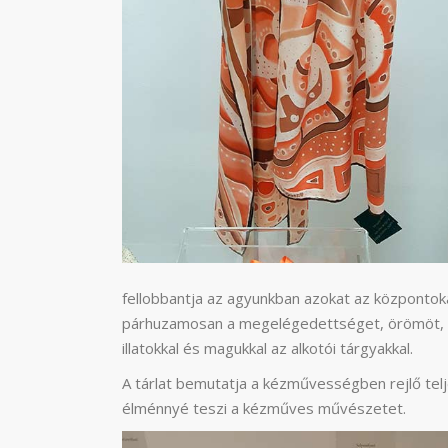
fellobbantja az agyunkban azokat az központoka
párhuzamosan a megelégedettséget, örömöt, ny
illatokkal és magukkal az alkotói tárgyakkal.
A tárlat bemutatja a kézművességben rejlő tel
élménnyé teszi a kézműves művészetet.