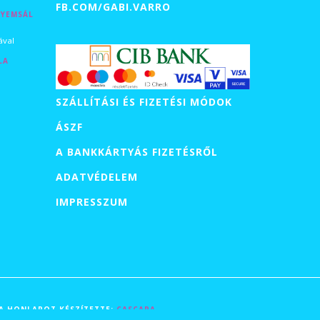
FB.COM/GABI.VARRO
LYEMSÁL
tartomány:
Ft
ával
LA
0 Ft
SZÁLLÍTÁSI ÉS FIZETÉSI MÓDOK
ÁSZF
0 Ft
A BANKKÁRTYÁS FIZETÉSRŐL
ADATVÉDELEM
IMPRESSZUM
| A HONLAPOT KÉSZÍTETTE:
CASCARA