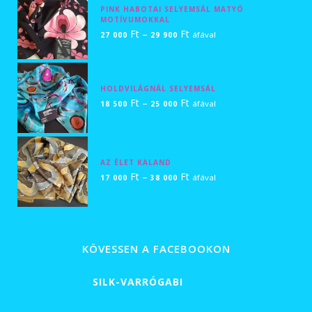
-
PINK HABOTAI SELYEMSÁL MATYÓ
MOTÍVUMOKKAL
29
Ártartomány:
Ft
–
Ft
áfával
27 000
29 900
500 Ft
27
000 Ft
-
HOLDVILÁGNÁL SELYEMSÁL
Ártartomány:
Ft
–
Ft
29
áfával
18 500
25 000
18
900 Ft
500 Ft
-
AZ ÉLET KALAND
25
Ártartomány:
Ft
–
Ft
áfával
17 000
38 000
000 Ft
17
000 Ft
-
38
KÖVESSEN A FACEBOOKON
000 Ft
SILK-VARRÓGABI