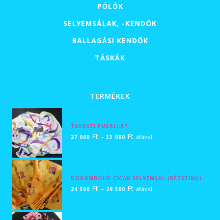
PÓLÓK
SELYEMSÁLAK, -KENDŐK
BALLAGÁSI KENDŐK
TÁSKÁK
TERMÉKEK
TAVASZI FUVALLAT
Ártartomány:
Ft
–
Ft
áfával
27 000
33 000
27
000 Ft
-
DOROMBOLÓ CICÁK SELYEMSÁL (RÉZSZÍNŰ)
33
Ártartomány:
Ft
–
Ft
áfával
24 500
29 500
000 Ft
24
500 Ft