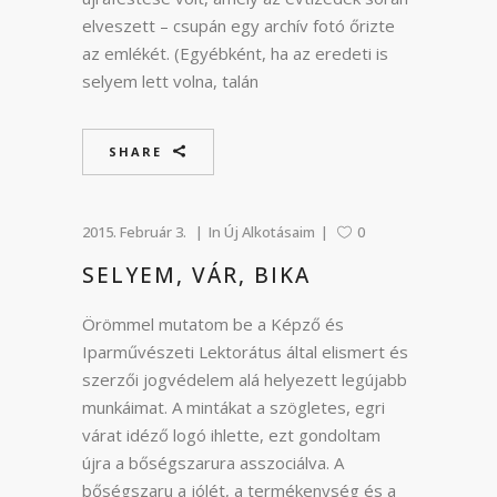
elveszett – csupán egy archív fotó őrizte
az emlékét. (Egyébként, ha az eredeti is
selyem lett volna, talán
SHARE
2015. Február 3.
In
Új Alkotásaim
0
SELYEM, VÁR, BIKA
Örömmel mutatom be a Képző és
Iparművészeti Lektorátus által elismert és
szerzői jogvédelem alá helyezett legújabb
munkáimat. A mintákat a szögletes, egri
várat idéző logó ihlette, ezt gondoltam
újra a bőségszarura asszociálva. A
bőségszaru a jólét, a termékenység és a