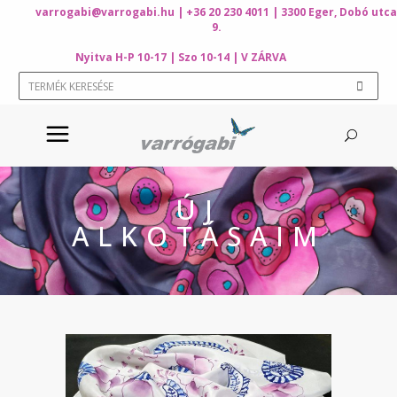
varrogabi@varrogabi.hu
| +36 20 230 4011 | 3300 Eger, Dobó utca
9.
Nyitva H-P 10-17 | Szo 10-14 | V ZÁRVA
ÚJ
ALKOTÁSAIM