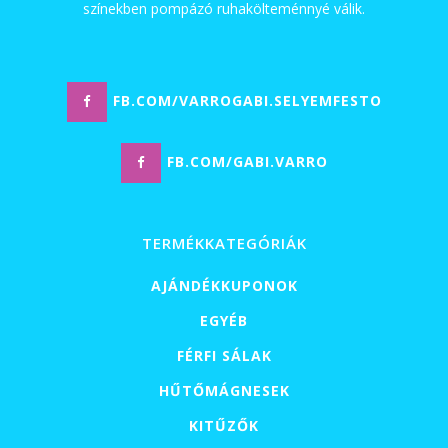
színekben pompázó ruhakölteménnyé válik.
FB.COM/VARROGABI.SELYEMFESTO
FB.COM/GABI.VARRO
TERMÉKKATEGÓRIÁK
AJÁNDÉKKUPONOK
EGYÉB
FÉRFI SÁLAK
HŰTŐMÁGNESEK
KITŰZŐK