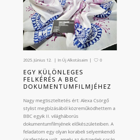
2025. Június 12.
In
Új Alkotásaim
0
EGY KÜLÖNLEGES
FELKÉRÉS A BBC
DOKUMENTUMFILMJÉHEZ
Nagy megtiszteltetés ért: Alexa Csörgő
stylist megbízásából közreműködhettem a
BBC egyik II. világháborús
dokumentumfilmjének előkészületeiben. A
feladatom egy olyan korabeli selyemkendő
újrafestése volt, amely az évtizedek során