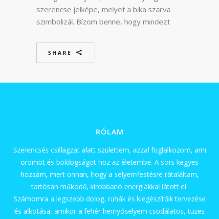
szerencse jelképe, melyet a bika szarva
szimbolizál. Bízom benne, hogy mindezt
SHARE
RÓLAM
Szerencsés csillagzat alatt születtem, azzal foglalkozom, ami
örömöt és boldogságot hoz az életembe. A sors kegyes
hozzám, mert onnan, hogy a selyemfestésre rátaláltam,
tartósan működő, kirobbanó energiákkal látott el.
Számomra a legszebb dolog, ruhák és kiegészítőik tervezése
és alkotása, amikor a fehér hernyóselyem csodálatos, tüzes