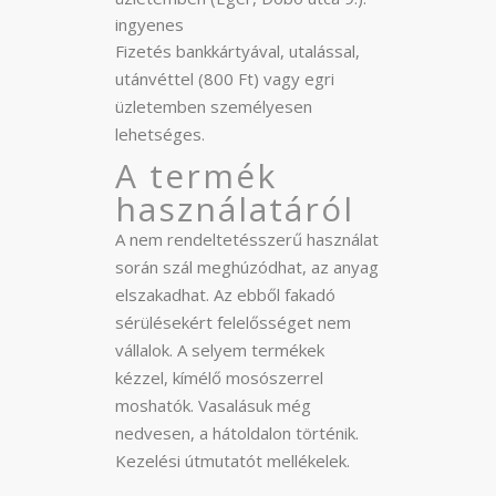
ingyenes
Fizetés bankkártyával, utalással,
utánvéttel (800 Ft) vagy egri
üzletemben személyesen
lehetséges.
A termék
használatáról
A nem rendeltetésszerű használat
során szál meghúzódhat, az anyag
elszakadhat. Az ebből fakadó
sérülésekért felelősséget nem
vállalok. A selyem termékek
kézzel, kímélő mosószerrel
moshatók. Vasalásuk még
nedvesen, a hátoldalon történik.
Kezelési útmutatót mellékelek.