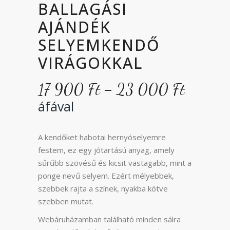
BALLAGÁSI
AJÁNDÉK
SELYEMKENDŐ
VIRÁGOKKAL
Ártar
–
17 900
Ft
23 000
Ft
17
áfával
900 Ft
-
23
A kendőket habotai hernyóselyemre
000 Ft
festem, ez egy jótartású anyag, amely
sűrűbb szövésű és kicsit vastagabb, mint a
ponge nevű selyem. Ezért mélyebbek,
szebbek rajta a színek, nyakba kötve
szebben mutat.
Webáruházamban található minden sálra