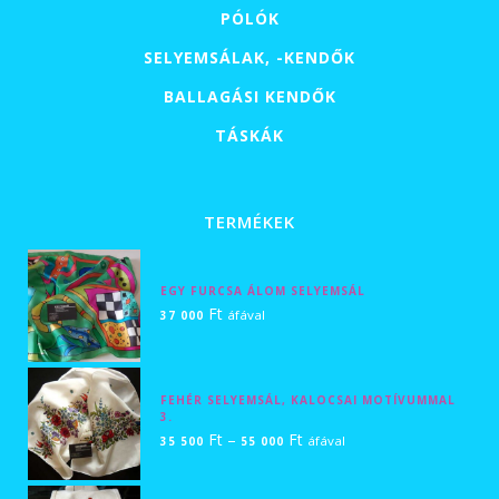
PÓLÓK
SELYEMSÁLAK, -KENDŐK
BALLAGÁSI KENDŐK
TÁSKÁK
TERMÉKEK
EGY FURCSA ÁLOM SELYEMSÁL
Ft
áfával
37 000
FEHÉR SELYEMSÁL, KALOCSAI MOTÍVUMMAL
3.
Ártartomány:
Ft
–
Ft
áfával
35 500
55 000
35
500 Ft