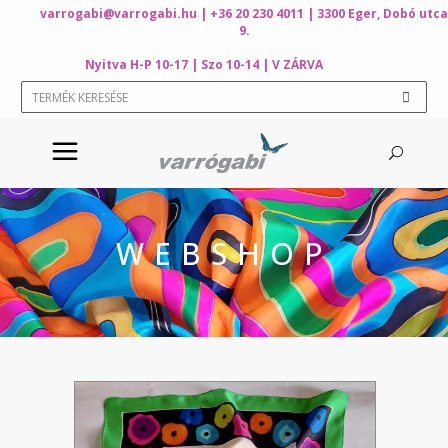
varrogabi@varrogabi.hu
| +36 20 230 4011 | 3300 Eger, Dobó utca
9.
Nyitva H-P 10-17 | Szo 10-14 | V ZÁRVA
WEBSHOP