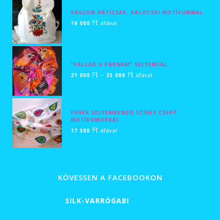
-
VÁSZON HÁTIZSÁK, KALOCSAI MOTÍVUMMAL
Ft
55
áfával
16 000
000 Ft
"VÁLLAD A PÁRNÁM" SELYEMSÁL
Ártartomány:
Ft
–
Ft
áfával
21 000
25 000
21
000 Ft
-
FEHÉR SELYEMKENDŐ SZÍNES CSEPP
MOTÍVUMOKKAL
25
Ft
áfával
17 500
000 Ft
KÖVESSEN A FACEBOOKON
SILK-VARRÓGABI