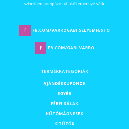
színekben pompázó ruhakölteménnyé válik.
FB.COM/VARROGABI.SELYEMFESTO
FB.COM/GABI.VARRO
TERMÉKKATEGÓRIÁK
AJÁNDÉKKUPONOK
EGYÉB
FÉRFI SÁLAK
HŰTŐMÁGNESEK
KITŰZŐK