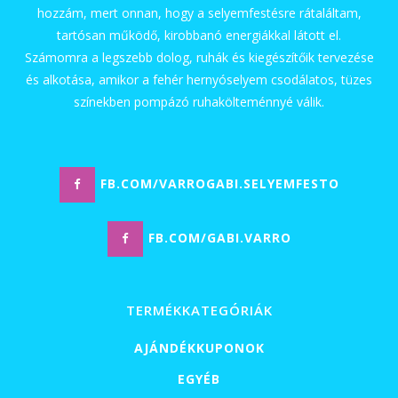
hozzám, mert onnan, hogy a selyemfestésre rátaláltam,
tartósan működő, kirobbanó energiákkal látott el.
Számomra a legszebb dolog, ruhák és kiegészítőik tervezése
és alkotása, amikor a fehér hernyóselyem csodálatos, tüzes
színekben pompázó ruhakölteménnyé válik.
FB.COM/VARROGABI.SELYEMFESTO
FB.COM/GABI.VARRO
TERMÉKKATEGÓRIÁK
AJÁNDÉKKUPONOK
EGYÉB