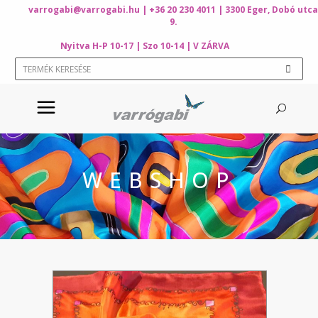
varrogabi@varrogabi.hu
| +36 20 230 4011 | 3300 Eger, Dobó utca
9.
Nyitva H-P 10-17 | Szo 10-14 | V ZÁRVA
WEBSHOP