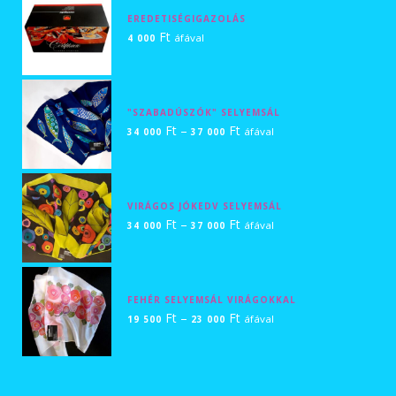
-
EREDETISÉGIGAZOLÁS
24
Ft
áfával
4 000
000 Ft
"SZABADÚSZÓK" SELYEMSÁL
Ártartomány:
Ft
–
Ft
áfával
34 000
37 000
34
000 Ft
-
VIRÁGOS JÓKEDV SELYEMSÁL
37
Ártartomány:
Ft
–
Ft
áfával
34 000
37 000
000 Ft
34
000 Ft
-
FEHÉR SELYEMSÁL VIRÁGOKKAL
37
Ártartomány:
Ft
–
Ft
áfával
19 500
23 000
000 Ft
19
500 Ft
-