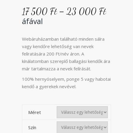
Ártar
–
17 500
Ft
23 000
Ft
17
áfával
500 Ft
-
23
Webáruházamban található minden sálra
000 Ft
vagy kendőre lehetőség van nevek
felíratására 200 Ft/név áron. A
kínálatomban szereplő ballagási kendők ára
már tartalmazza a nevek felírását.
100% hernyóselyem, ponge 5 vagy habotai
kendő a gyerekek nevével.
Méret
Szín