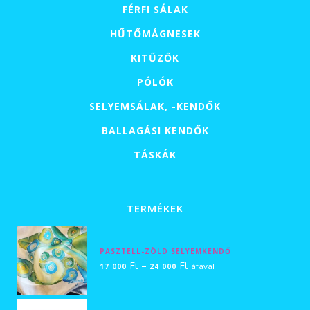
FÉRFI SÁLAK
HŰTŐMÁGNESEK
KITŰZŐK
PÓLÓK
SELYEMSÁLAK, -KENDŐK
BALLAGÁSI KENDŐK
TÁSKÁK
TERMÉKEK
PASZTELL-ZÖLD SELYEMKENDŐ
Ártartomány:
Ft
–
Ft
áfával
17 000
24 000
17
000 Ft