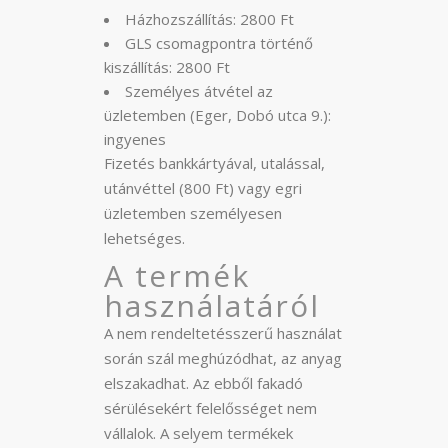
Házhozszállítás: 2800 Ft
GLS csomagpontra történő
kiszállítás: 2800 Ft
Személyes átvétel az
üzletemben (Eger, Dobó utca 9.):
ingyenes
Fizetés bankkártyával, utalással,
utánvéttel (800 Ft) vagy egri
üzletemben személyesen
lehetséges.
A termék
használatáról
A nem rendeltetésszerű használat
során szál meghúzódhat, az anyag
elszakadhat. Az ebből fakadó
sérülésekért felelősséget nem
vállalok. A selyem termékek