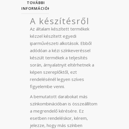
TOVÁBBI
INFORMÁCIÓK
A készítésről
Az általam készített termékek
kézzel készített egyedi
iparművészeti alkotások. Ebből
adódóan a kézi színkeveréssel
készült termékek a teljesítés
során, árnyalatnyit eltérhetnek a
képen szereplőktől, ezt
rendelésénél legyen szíves
figyelembe venni.
A bemutatott darabokat más
színkombinációban is összeállítom
a megrendelő kérésére. Ez
esetben rendeléskor, kérem,
jelezze, hogy más színben