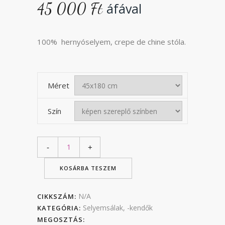
45 000
Ft
áfával
100% hernyóselyem, crepe de chine stóla.
Méret
Szín
KOSÁRBA TESZEM
N/A
CIKKSZÁM:
Selyemsálak, -kendők
KATEGÓRIA:
MEGOSZTÁS: