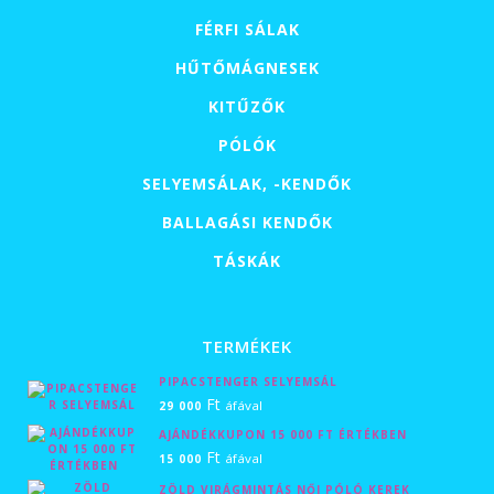
FÉRFI SÁLAK
HŰTŐMÁGNESEK
KITŰZŐK
PÓLÓK
SELYEMSÁLAK, -KENDŐK
BALLAGÁSI KENDŐK
TÁSKÁK
TERMÉKEK
PIPACSTENGER SELYEMSÁL
Ft
áfával
29 000
AJÁNDÉKKUPON 15 000 FT ÉRTÉKBEN
Ft
áfával
15 000
ZÖLD VIRÁGMINTÁS NŐI PÓLÓ KEREK