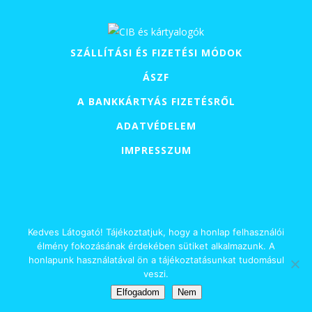
SZÁLLÍTÁSI ÉS FIZETÉSI MÓDOK
ÁSZF
A BANKKÁRTYÁS FIZETÉSRŐL
ADATVÉDELEM
IMPRESSZUM
Kedves Látogató! Tájékoztatjuk, hogy a honlap felhasználói
© 2015 – 2026 – VARRÓ GABI | SELYEMFESTÉS, SELYEMSÁLAK,
élmény fokozásának érdekében sütiket alkalmazunk. A
honlapunk használatával ön a tájékoztatásunkat tudomásul
SELYEMKENDŐK ÉS EGYÉB SELYEM TERMÉKEK | A HONLAPOT KÉSZÍTETTE:
veszi.
Elfogadom
Nem
CASCARA