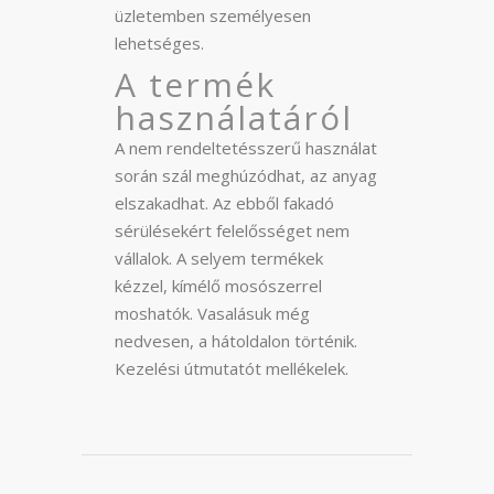
üzletemben személyesen
lehetséges.
A termék
használatáról
A nem rendeltetésszerű használat
során szál meghúzódhat, az anyag
elszakadhat. Az ebből fakadó
sérülésekért felelősséget nem
vállalok. A selyem termékek
kézzel, kímélő mosószerrel
moshatók. Vasalásuk még
nedvesen, a hátoldalon történik.
Kezelési útmutatót mellékelek.