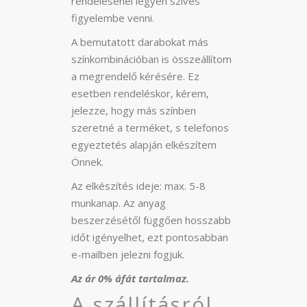
rendelésénél legyen szíves
figyelembe venni.
A bemutatott darabokat más
színkombinációban is összeállítom
a megrendelő kérésére. Ez
esetben rendeléskor, kérem,
jelezze, hogy más színben
szeretné a terméket, s telefonos
egyeztetés alapján elkészítem
Önnek.
Az elkészítés ideje: max. 5-8
munkanap. Az anyag
beszerzésétől függően hosszabb
időt igényelhet, ezt pontosabban
e-mailben jelezni fogjuk.
Az ár 0% áfát tartalmaz.
A szállításról