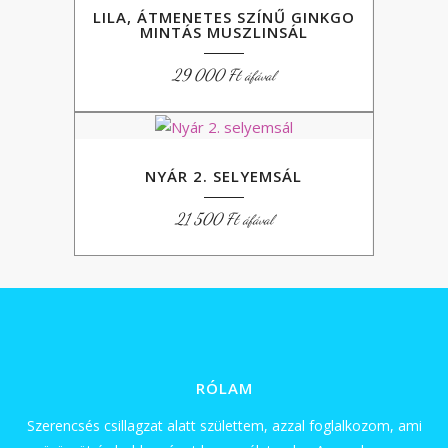
LILA, ÁTMENETES SZÍNŰ GINKGO
MINTÁS MUSZLINSÁL
29 000
Ft
áfával
NYÁR 2. SELYEMSÁL
21 500
Ft
áfával
RÓLAM
Szerencsés csillagzat alatt születtem, azzal foglalkozom, ami