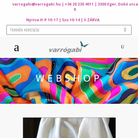
varrogabi@varrogabi.hu
| +36 20 230 4011 | 3300 Eger, Dobó utca
9.
Nyitva H-P 10-17 | Szo 10-14 | V ZÁRVA
WEBSHOP