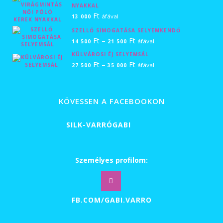
NYAKKAL
Ft
áfával
13 000
SZELLŐ SIMOGATÁSA SELYEMKENDŐ
Ártartomány:
Ft
–
Ft
áfával
14 500
21 500
14
KÜLVÁROSI ÉJ SELYEMSÁL
Ártartomány:
Ft
–
Ft
500 Ft
áfával
27 500
35 000
27
-
500 Ft
21
KÖVESSEN A FACEBOOKON
-
500 Ft
35
SILK-VARRÓGABI
000 Ft
Személyes profilom:
FB.COM/GABI.VARRO