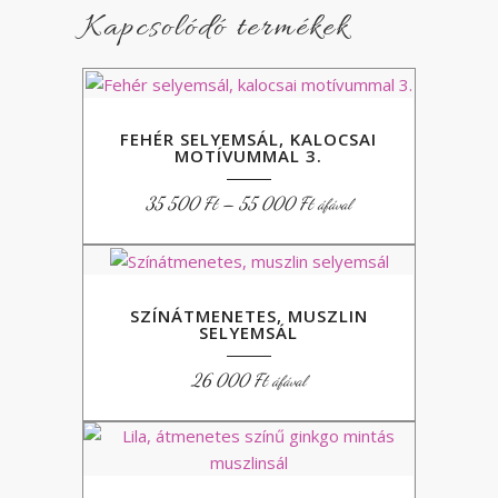
Kapcsolódó termékek
FEHÉR SELYEMSÁL, KALOCSAI
MOTÍVUMMAL 3.
Ártartomány:
35 500
Ft
–
55 000
Ft
áfával
35
500 Ft
-
55
000 Ft
SZÍNÁTMENETES, MUSZLIN
SELYEMSÁL
26 000
Ft
áfával