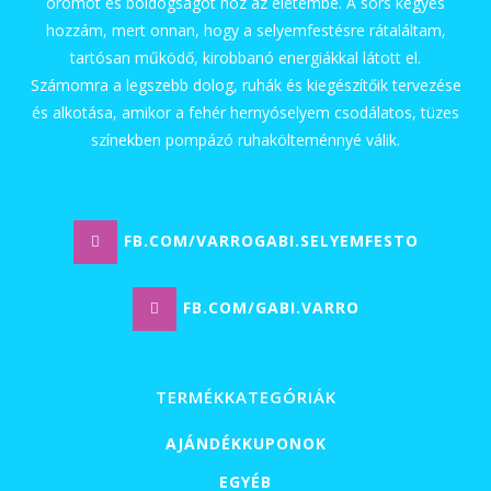
örömöt és boldogságot hoz az életembe. A sors kegyes
hozzám, mert onnan, hogy a selyemfestésre rátaláltam,
tartósan működő, kirobbanó energiákkal látott el.
Számomra a legszebb dolog, ruhák és kiegészítőik tervezése
és alkotása, amikor a fehér hernyóselyem csodálatos, tüzes
színekben pompázó ruhakölteménnyé válik.
FB.COM/VARROGABI.SELYEMFESTO
FB.COM/GABI.VARRO
TERMÉKKATEGÓRIÁK
AJÁNDÉKKUPONOK
EGYÉB