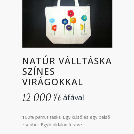
NATÚR VÁLLTÁSKA
SZÍNES
VIRÁGOKKAL
12 000
Ft
áfával
100% pamut táska. Egy külső és egy belső
zsebbel. Egyik oldalon festve.