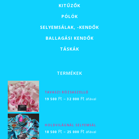
KITŰZŐK
PÓLÓK
SELYEMSÁLAK, -KENDŐK
BALLAGÁSI KENDŐK
TÁSKÁK
TERMÉKEK
TAVASZI RÓZSASZELLŐ
Ártartomány:
Ft
–
Ft
áfával
19 500
32 000
19
500 Ft
-
HOLDVILÁGNÁL SELYEMSÁL
32
Ártartomány:
Ft
–
Ft
áfával
18 500
25 000
000 Ft
18