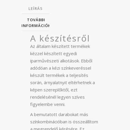
LEÍRÁS
TOVÁBBI
INFORMÁCIÓK
A készítésről
Az általam készített termékek
kézzel készített egyedi
iparművészeti alkotások. Ebből
adódóan a kézi színkeveréssel
készült termékek a teljesítés
során, árnyalatnyit eltérhetnek a
képen szereplőktől, ezt
rendelésénél legyen szíves
figyelembe venni.
A bemutatott darabokat más
színkombinációban is összeállítom
a megrendelő kérésére. Ez