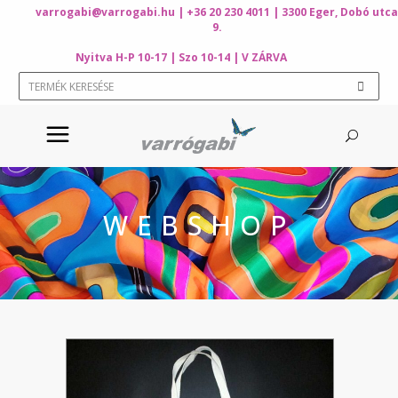
varrogabi@varrogabi.hu
| +36 20 230 4011 | 3300 Eger, Dobó utca
9.
Nyitva H-P 10-17 | Szo 10-14 | V ZÁRVA
WEBSHOP