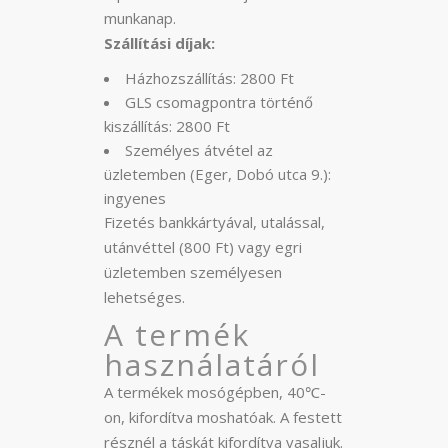
munkanap.
Szállítási díjak:
Házhozszállítás: 2800 Ft
GLS csomagpontra történő
kiszállítás: 2800 Ft
Személyes átvétel az
üzletemben (Eger, Dobó utca 9.):
ingyenes
Fizetés bankkártyával, utalással,
utánvéttel (800 Ft) vagy egri
üzletemben személyesen
lehetséges.
A termék
használatáról
A termékek mosógépben, 40℃-
on, kifordítva moshatóak. A festett
résznél a táskát kifordítva vasaljuk.