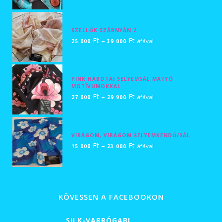
500 Ft
-
SZELLŐK SZÁRNYÁN 2
25
Ártartomány:
Ft
–
Ft
áfával
25 000
39 000
000 Ft
25
000 Ft
-
PINK HABOTAI SELYEMSÁL MATYÓ
MOTÍVUMOKKAL
39
Ártartomány:
Ft
–
Ft
áfával
27 000
29 900
000 Ft
27
000 Ft
-
VIRÁGOM, VIRÁGOM SELYEMKENDŐ/SÁL
Ártartomány:
Ft
–
Ft
29
áfával
15 000
23 000
15
900 Ft
000 Ft
-
23
KÖVESSEN A FACEBOOKON
000 Ft
SILK-VARRÓGABI