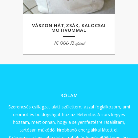
VÁSZON HÁTIZSÁK, KALOCSAI
MOTÍVUMMAL
16 000
Ft
áfával
RÓLAM
Szerencsés csillagzat alatt születtem, azzal foglalkozom, ami
örömöt és boldogságot hoz az életembe. A sors kegyes
hozzám, mert onnan, hogy a selyemfestésre rátaláltam,
tartósan működő, kirobbanó energiákkal látott el.
Számomra a legszebb dolog, ruhák és kiegészítőik tervezése