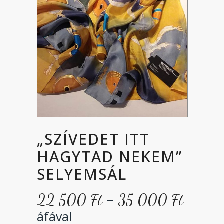
„SZÍVEDET ITT
HAGYTAD NEKEM”
SELYEMSÁL
Ártar
–
22 500
Ft
35 000
Ft
22
áfával
500 F