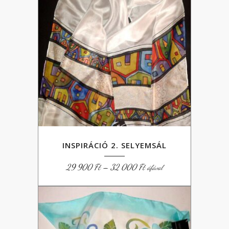
INSPIRÁCIÓ 2. SELYEMSÁL
Ártartomány:
29 900
Ft
–
32 000
Ft
áfával
29
900 Ft
-
32
000 Ft