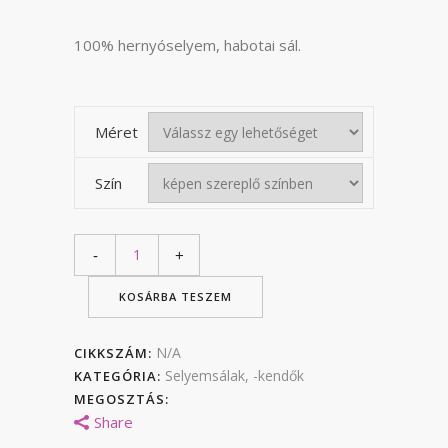
-
35
100% hernyóselyem, habotai sál.
000 F
Méret
Szín
KOSÁRBA TESZEM
N/A
CIKKSZÁM:
Selyemsálak, -kendők
KATEGÓRIA:
MEGOSZTÁS:
Share