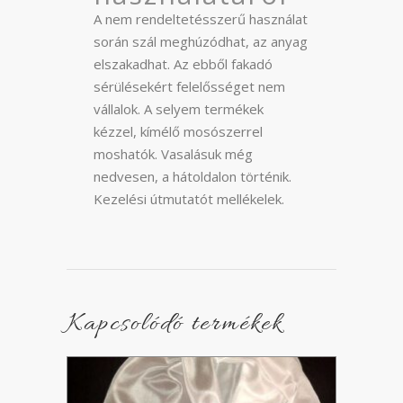
A nem rendeltetésszerű használat
során szál meghúzódhat, az anyag
elszakadhat. Az ebből fakadó
sérülésekért felelősséget nem
vállalok. A selyem termékek
kézzel, kímélő mosószerrel
moshatók. Vasalásuk még
nedvesen, a hátoldalon történik.
Kezelési útmutatót mellékelek.
Kapcsolódó termékek