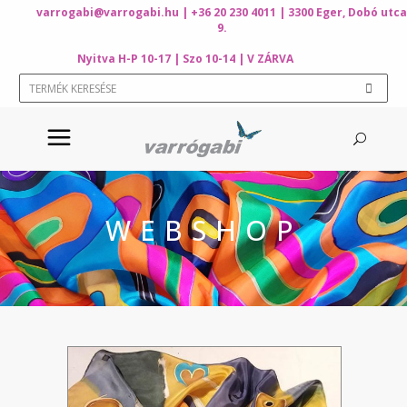
varrogabi@varrogabi.hu
| +36 20 230 4011 | 3300 Eger, Dobó utca
9.
Nyitva H-P 10-17 | Szo 10-14 | V ZÁRVA
WEBSHOP