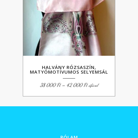
HALVÁNY RÓZSASZÍN,
MATYÓMOTÍVUMOS SELYEMSÁL
Ártartomány:
38 000
Ft
–
42 000
Ft
áfával
38
000 Ft
-
42
000 Ft
RÓLAM