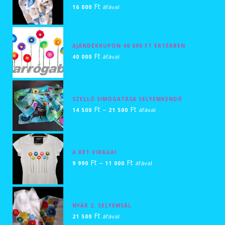
Ft
áfával
16 000
AJÁNDÉKKUPON 40 000 FT ÉRTÉKBEN
Ft
áfával
40 000
SZELLŐ SIMOGATÁSA SELYEMKENDŐ
Ártartomány:
Ft
–
Ft
áfával
14 500
21 500
14
500 Ft
-
A RÉT VIRÁGAI
21
Ártartomány:
Ft
–
Ft
áfával
9 990
11 000
500 Ft
9
990 Ft
-
NYÁR 2. SELYEMSÁL
11
Ft
áfával
21 500
000 Ft