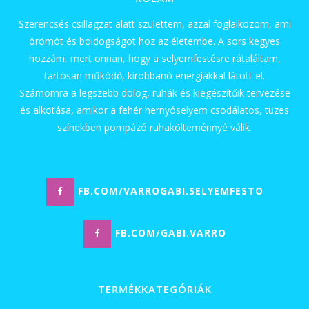
Szerencsés csillagzat alatt születtem, azzal foglalkozom, ami
örömöt és boldogságot hoz az életembe. A sors kegyes
hozzám, mert onnan, hogy a selyemfestésre rátaláltam,
tartósan működő, kirobbanó energiákkal látott el.
Számomra a legszebb dolog, ruhák és kiegészítőik tervezése
és alkotása, amikor a fehér hernyóselyem csodálatos, tüzes
színekben pompázó ruhakölteménnyé válik.
FB.COM/VARROGABI.SELYEMFESTO
FB.COM/GABI.VARRO
TERMÉKKATEGÓRIÁK