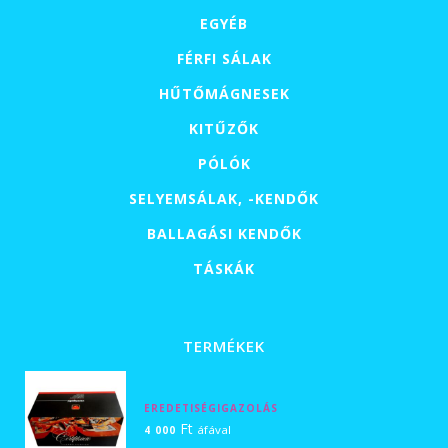
EGYÉB
FÉRFI SÁLAK
HŰTŐMÁGNESEK
KITŰZŐK
PÓLÓK
SELYEMSÁLAK, -KENDŐK
BALLAGÁSI KENDŐK
TÁSKÁK
TERMÉKEK
EREDETISÉGIGAZOLÁS
Ft
áfával
4 000