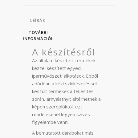
LEÍRÁS
TOVÁBBI
INFORMÁCIÓK
A készítésről
Az általam készített termékek
kézzel készített egyedi
iparművészeti alkotások. Ebből
adódóan a kézi színkeveréssel
készült termékek a teljesítés
során, árnyalatnyit eltérhetnek a
képen szereplőktől, ezt
rendelésénél legyen szíves
figyelembe venni.
A bemutatott darabokat más