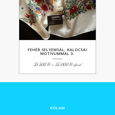
FEHÉR SELYEMSÁL, KALOCSAI
MOTÍVUMMAL 3.
Ártartomány:
35 500
Ft
–
55 000
Ft
áfával
35
500 Ft
-
55
000 Ft
RÓLAM