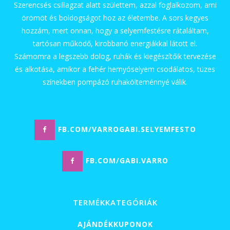
Szerencsés csillagzat alatt születtem, azzal foglalkozom, ami
örömöt és boldogságot hoz az életembe. A sors kegyes
hozzám, mert onnan, hogy a selyemfestésre rátaláltam,
tartósan működő, kirobbanó energiákkal látott el.
Számomra a legszebb dolog, ruhák és kiegészítőik tervezése
és alkotása, amikor a fehér hernyóselyem csodálatos, tüzes
színekben pompázó ruhakölteménnyé válik.
FB.COM/VARROGABI.SELYEMFESTO
FB.COM/GABI.VARRO
TERMÉKKATEGÓRIÁK
AJÁNDÉKKUPONOK