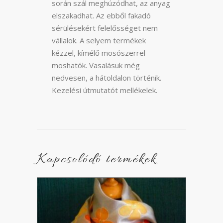
során szál meghúzódhat, az anyag
elszakadhat. Az ebből fakadó
sérülésekért felelősséget nem
vállalok. A selyem termékek
kézzel, kímélő mosószerrel
moshatók. Vasalásuk még
nedvesen, a hátoldalon történik.
Kezelési útmutatót mellékelek.
Kapcsolódó termékek