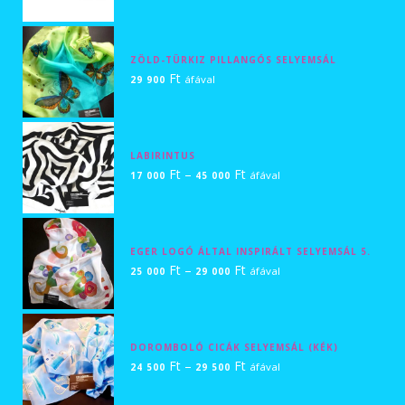
ZÖLD-TÜRKIZ PILLANGÓS SELYEMSÁL
Ft
áfával
29 900
LABIRINTUS
Ártartomány:
Ft
–
Ft
áfával
17 000
45 000
17
000 Ft
-
EGER LOGÓ ÁLTAL INSPIRÁLT SELYEMSÁL 5.
45
Ártartomány:
Ft
–
Ft
áfával
25 000
29 000
000 Ft
25
000 Ft
-
DOROMBOLÓ CICÁK SELYEMSÁL (KÉK)
29
Ártartomány:
Ft
–
Ft
áfával
24 500
29 500
000 Ft
24