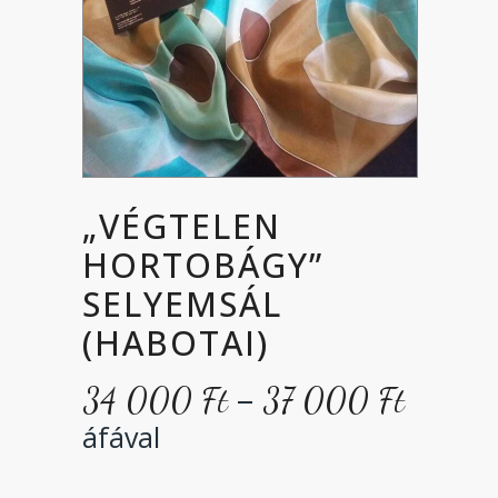
„VÉGTELEN
HORTOBÁGY”
SELYEMSÁL
(HABOTAI)
Ártar
–
34 000
Ft
37 000
Ft
34
áfával
000 F
-