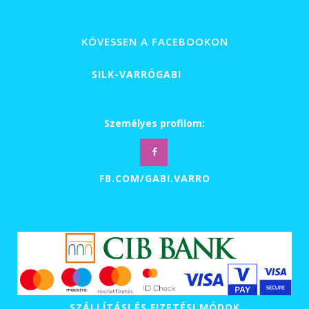
500 Ft
-
29
KÖVESSEN A FACEBOOKON
500 Ft
SILK-VARRÓGABI
Személyes profilom:
FB.COM/GABI.VARRO
SZÁLLÍTÁSI ÉS FIZETÉSI MÓDOK