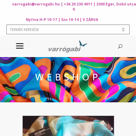
varrogabi@varrogabi.hu
| +36 20 230 4011 | 3300 Eger, Dobó utca
9.
Nyitva H-P 10-17 | Szo 10-14 | V ZÁRVA
WEBSHOP