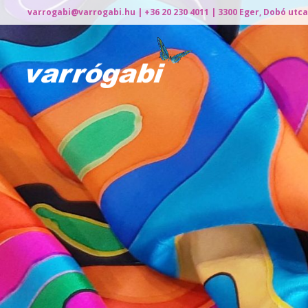
varrogabi@varrogabi.hu
| +36 20 230 4011 | 3300 Eger, Dobó utca