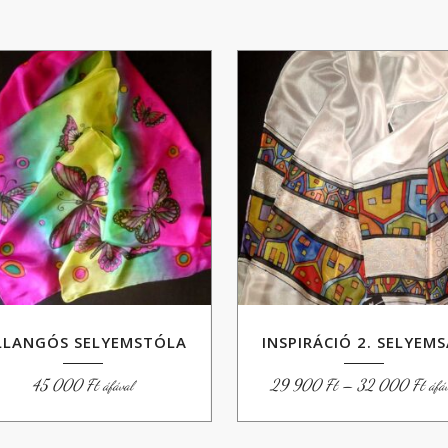
LLANGÓS SELYEMSTÓLA
INSPIRÁCIÓ 2. SELYEM
Árt
45 000
Ft
29 900
Ft
–
32 000
Ft
áfával
áfá
29
900
-
32