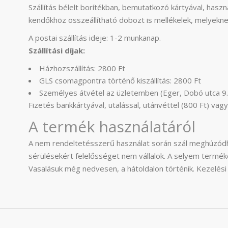
Szállítás bélelt borítékban, bemutatkozó kártyával, haszná
kendőkhöz összeállítható dobozt is mellékelek, melyekne
A postai szállítás ideje: 1-2 munkanap.
Szállítási díjak:
Házhozszállítás: 2800 Ft
GLS csomagpontra történő kiszállítás: 2800 Ft
Személyes átvétel az üzletemben (Eger, Dobó utca 9.
Fizetés bankkártyával, utalással, utánvéttel (800 Ft) v
A termék használatáról
A nem rendeltetésszerű használat során szál meghúzódh
sérülésekért felelősséget nem vállalok. A selyem termé
Vasalásuk még nedvesen, a hátoldalon történik. Kezelési