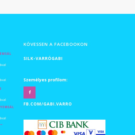
 Ft
KÖVESSEN A FACEBOOKON
YEMSÁL
SILK-VARRÓGABI
L
tartomány:
ával
0 Ft
tartomány:
Személyes profilom:
ával
S
0 Ft
tartomány:
ával
0 Ft
FB.COM/GABI.VARRO
LYEMSÁL
0 Ft
0 Ft
tartomány:
ával
Y"
0 Ft