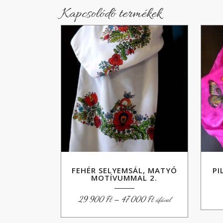
Kapcsolódó termékek
FEHÉR SELYEMSÁL, MATYÓ
PI
MOTÍVUMMAL 2.
Ártartomány:
29 900
Ft
–
47 000
Ft
áfával
29
900 Ft
-