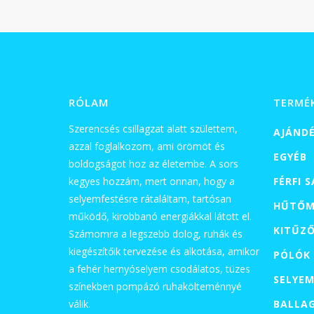
47
000 Ft
RÓLAM
TERMÉ
Szerencsés csillagzat alatt születtem,
AJÁND
azzal foglalkozom, ami örömöt és
EGYÉB
boldogságot hoz az életembe. A sors
kegyes hozzám, mert onnan, hogy a
FÉRFI 
selyemfestésre rátaláltam, tartósan
HŰTŐM
működő, kirobbanó energiákkal látott el.
KITŰZ
Számomra a legszebb dolog, ruhák és
kiegészítőik tervezése és alkotása, amikor
PÓLÓK
a fehér hernyóselyem csodálatos, tüzes
SELYEM
színekben pompázó ruhakölteménnyé
válik.
BALLA