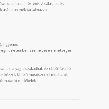
lati utasítással történik. A sálakhoz és
k árát a termék tartalmazza.
): ingyenes
agy egri üzletemben személyesen lehetséges.
at, az anyag elszakadhat. Az ebből fakadó
kek kézzel, kímélő mosószerrel moshatók.
 útmutatót mellékelek.