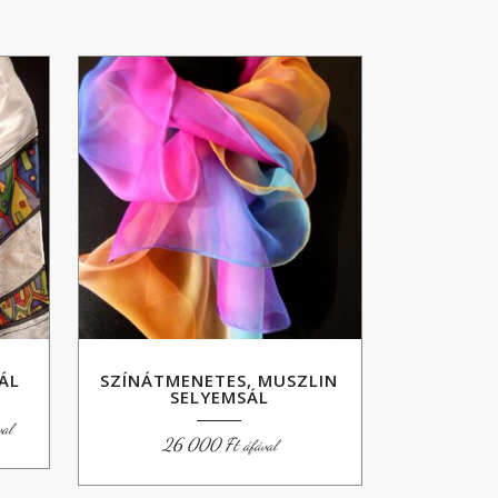
SÁL
SZÍNÁTMENETES, MUSZLIN
SELYEMSÁL
artomány:
val
26 000
Ft
áfával
 Ft