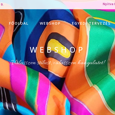
Nyitva 
 9.
FŐOLDAL
WEBSHOP
EGYEDI TERVEZÉS
WEBSHOP
Válasszon stílust, válasszon hangulatot!