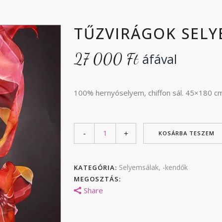
TŰZVIRÁGOK SELY
27 000
Ft
áfával
100% hernyóselyem, chiffon sál. 45×180 cm
KOSÁRBA TESZEM
Selyemsálak, -kendők
KATEGÓRIA:
MEGOSZTÁS:
Share