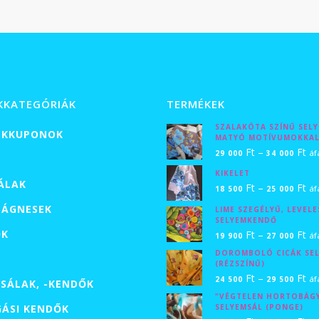
000
KKATEGÓRIÁK
TERMÉKEK
SZALAKÓTA SZÍNŰ SEL
ÉKKUPONOK
MATYÓ MOTÍVUMOKKA
Ár
Ft
–
Ft
áf
29 000
34 000
29
KIKELET
SÁLAK
00
Ár
Ft
–
Ft
áf
18 500
25 000
-
18
ÁGNESEK
LIME SZEGÉLYŰ, LEVELE
SELYEMKENDŐ
34
50
ŐK
Ár
Ft
–
Ft
áf
19 900
27 000
00
-
19
DOROMBOLÓ CICÁK SE
25
(RÉZSZÍNŰ)
90
00
Ár
Ft
–
Ft
áf
24 500
29 500
SÁLAK, -KENDŐK
-
24
"VÉGTELEN HORTOBÁG
27
GÁSI KENDŐK
SELYEMSÁL (PONGE)
50