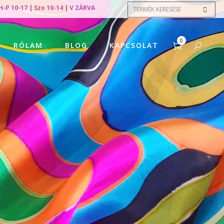
H-P 10-17 | Szo 10-14 | V ZÁRVA
0
RÓLAM
BLOG
KAPCSOLAT