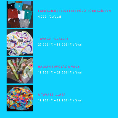
500 Ft
-
EGER SZILUETTES FÉRFI PÓLÓ TÖBB SZÍNBEN
32
Ft
áfával
4 700
000 Ft
TAVASZI FUVALLAT
Ártartomány:
Ft
–
Ft
áfával
27 000
33 000
27
000 Ft
-
HALKAN FUVOLÁZ A VÁGY
33
Ártartomány:
Ft
–
Ft
áfával
19 500
23 000
000 Ft
19
500 Ft
-
A TAVASZ ILLATA
23
Ártartomány:
Ft
–
Ft
áfával
19 900
39 900
000 Ft
19
900 Ft