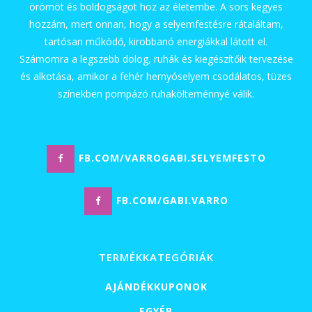
örömöt és boldogságot hoz az életembe. A sors kegyes
hozzám, mert onnan, hogy a selyemfestésre rátaláltam,
tartósan működő, kirobbanó energiákkal látott el.
Számomra a legszebb dolog, ruhák és kiegészítőik tervezése
és alkotása, amikor a fehér hernyóselyem csodálatos, tüzes
színekben pompázó ruhakölteménnyé válik.
FB.COM/VARROGABI.SELYEMFESTO
FB.COM/GABI.VARRO
TERMÉKKATEGÓRIÁK
AJÁNDÉKKUPONOK
EGYÉB