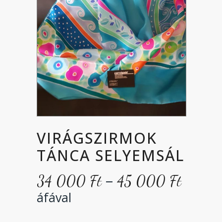
VIRÁGSZIRMOK
TÁNCA SELYEMSÁL
Ártar
–
34 000
Ft
45 000
Ft
34
áfával
000 F
-