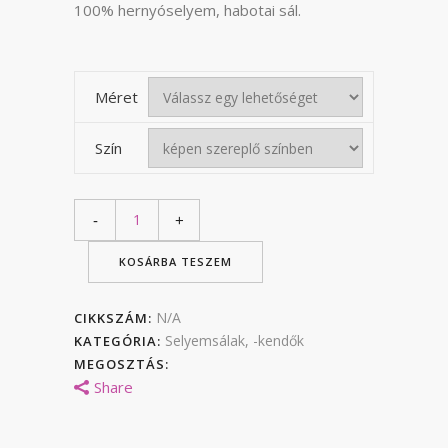
45
100% hernyóselyem, habotai sál.
000 F
Méret
Szín
KOSÁRBA TESZEM
N/A
CIKKSZÁM:
Selyemsálak, -kendők
KATEGÓRIA:
MEGOSZTÁS:
Share