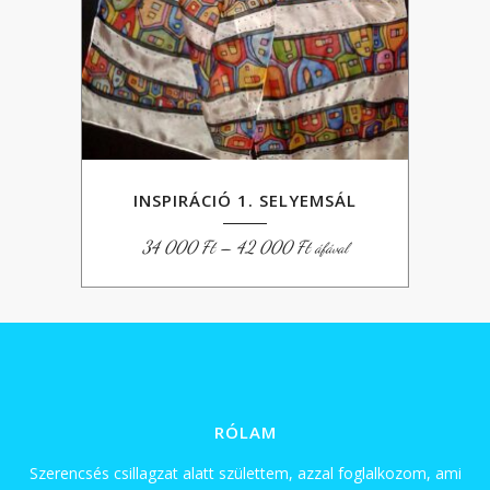
INSPIRÁCIÓ 1. SELYEMSÁL
Ártartomány:
34 000
Ft
–
42 000
Ft
áfával
34
000 Ft
-
42
000 Ft
RÓLAM
Szerencsés csillagzat alatt születtem, azzal foglalkozom, ami