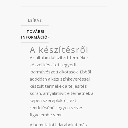
LEÍRÁS
TOVÁBBI
INFORMÁCIÓK
A készítésről
Az általam készített termékek
kézzel készített egyedi
iparművészeti alkotások. Ebből
adódóan a kézi színkeveréssel
készült termékek a teljesítés
során, árnyalatnyit eltérhetnek a
képen szereplőktől, ezt
rendelésénél legyen szíves
figyelembe venni.
A bemutatott darabokat más