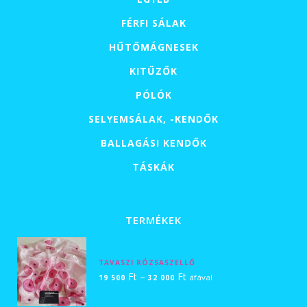
FÉRFI SÁLAK
HŰTŐMÁGNESEK
KITŰZŐK
PÓLÓK
SELYEMSÁLAK, -KENDŐK
BALLAGÁSI KENDŐK
TÁSKÁK
TERMÉKEK
TAVASZI RÓZSASZELLŐ
Ártartomány:
Ft
–
Ft
áfával
19 500
32 000
19