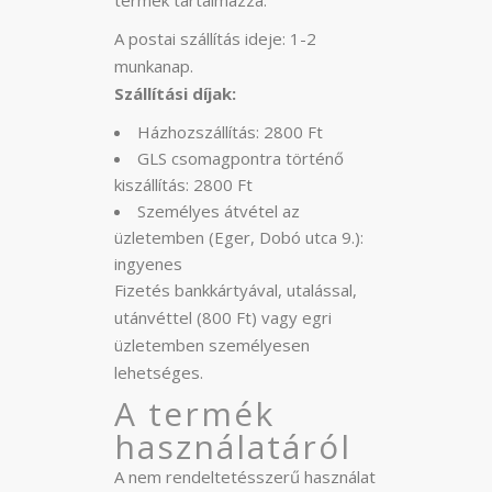
termék tartalmazza.
A postai szállítás ideje: 1-2
munkanap.
Szállítási díjak:
Házhozszállítás: 2800 Ft
GLS csomagpontra történő
kiszállítás: 2800 Ft
Személyes átvétel az
üzletemben (Eger, Dobó utca 9.):
ingyenes
Fizetés bankkártyával, utalással,
utánvéttel (800 Ft) vagy egri
üzletemben személyesen
lehetséges.
A termék
használatáról
A nem rendeltetésszerű használat