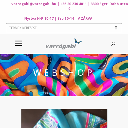
varrogabi@varrogabi.hu
| +36 20 230 4011 | 3300 Eger, Dobó utca
9.
Nyitva H-P 10-17 | Szo 10-14 | V ZÁRVA
WEBSHOP