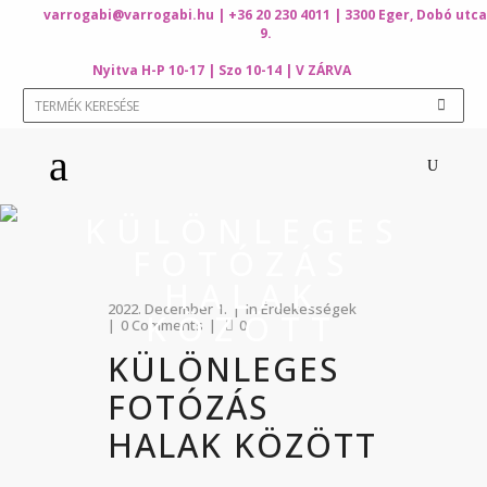
varrogabi@varrogabi.hu
| +36 20 230 4011 | 3300 Eger, Dobó utca
9.
Nyitva H-P 10-17 | Szo 10-14 | V ZÁRVA
KÜLÖNLEGES
FOTÓZÁS
HALAK
2022. December 1.
In
Érdekességek
KÖZÖTT
0 Comments
0
KÜLÖNLEGES
FOTÓZÁS
HALAK KÖZÖTT