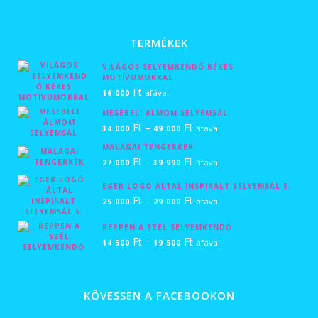
TERMÉKEK
VILÁGOS SELYEMKENDŐ KÉKES
MOTÍVUMOKKAL
Ft
áfával
16 000
MESEBELI ÁLMOM SELYEMSÁL
Ártartomány:
Ft
–
Ft
áfával
34 000
49 000
34
MALAGAI TENGERKÉK
Ártartomány:
Ft
–
Ft
000 Ft
áfával
27 000
39 990
27
-
EGER LOGÓ ÁLTAL INSPIRÁLT SELYEMSÁL 5.
000 Ft
49
Ártartomány:
Ft
–
Ft
áfával
25 000
29 000
-
000 Ft
25
REPPEN A SZÉL SELYEMKENDŐ
39
000 Ft
Ártartomány:
Ft
–
Ft
áfával
14 500
19 500
990 Ft
-
14
29
500 Ft
000 Ft
-
KÖVESSEN A FACEBOOKON
19