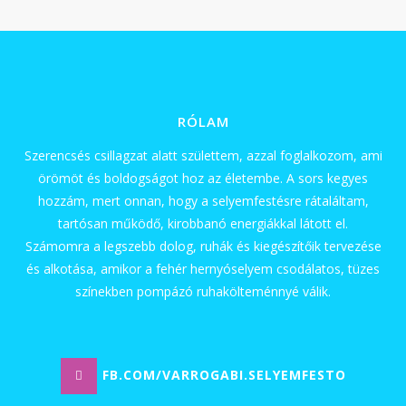
RÓLAM
Szerencsés csillagzat alatt születtem, azzal foglalkozom, ami
örömöt és boldogságot hoz az életembe. A sors kegyes
hozzám, mert onnan, hogy a selyemfestésre rátaláltam,
tartósan működő, kirobbanó energiákkal látott el.
Számomra a legszebb dolog, ruhák és kiegészítőik tervezése
és alkotása, amikor a fehér hernyóselyem csodálatos, tüzes
színekben pompázó ruhakölteménnyé válik.
FB.COM/VARROGABI.SELYEMFESTO