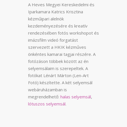
A Heves Megyei Kereskedelmi és
Iparkamara Katrics Krisztina
kézműipari alelnök
kezdeményezésére és kreatív
rendezésében fotós workshopot és
imázsfilm videó forgatást
szervezett a HKIK kézműves
önkéntes kamarai tagjai részére. A
fotózáson többek között az én
selyemsálaim is szerepeltek. A
fotókat Lénárt Márton (Len-Art
Fotó) készítette. A két selyemsál
webáruházamban is
megrendelhető:
halas selyemsál
,
lótuszos selyemsál
.